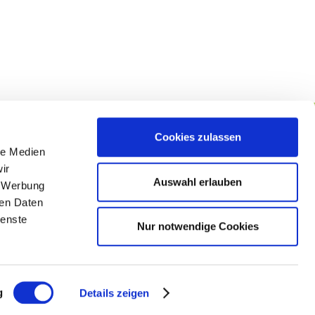
Cookies zulassen
le Medien
lgen Sie uns
ir
Auswahl erlauben
, Werbung
ren Daten
ienste
Nur notwendige Cookies
g
Details zeigen