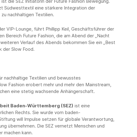
 ist die SEZ Initiatorin der Future Fashion Bewegung.
t Südwesttextil eine stärkere Integration der
 zu nachhaltigen Textilien.
er VIP-Lounge, führt Phillipp Keil, Geschäftsführer der
en Bereich Future Fashion, die am Abend der „Nacht
Im weiteren Verlauf des Abends bekommen Sie ein „Best
k der Slow Food.
r nachhaltige Textilien und bewusstes
low Fashion erobert mehr und mehr den Mainstream,
eichen eine stetig wachsende Anhängerschaft.
rbeit Baden-Württemberg (SEZ)
ist eine
rlichen Rechts. Sie wurde vom baden-
tiftung will Impulse setzen für globale Verantwortung,
tung übernehmen. Die SEZ vernetzt Menschen und
ter machen kann.