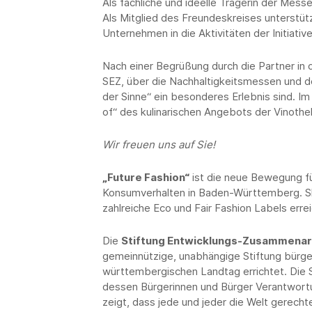
Als fachliche und ideelle Trägerin der Messe
Als Mitglied des Freundeskreises unterstütz
Unternehmen in die Aktivitäten der Initiative
Nach einer Begrüßung durch die Partner in d
SEZ, über die Nachhaltigkeitsmessen und d
der Sinne“ ein besonderes Erlebnis sind. 
of“ des kulinarischen Angebots der Vinothe
Wir freuen uns auf Sie!
„Future Fashion“
ist die neue Bewegung fü
Konsumverhalten in Baden-Württemberg. S
zahlreiche Eco und Fair Fashion Labels err
Die
Stiftung Entwicklungs-Zusammena
gemeinnützige, unabhängige Stiftung bürge
württembergischen Landtag errichtet. Die S
dessen Bürgerinnen und Bürger Verantwor
zeigt, dass jede und jeder die Welt gerech