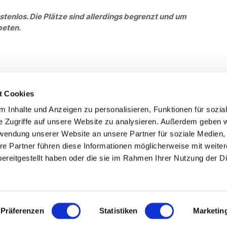
stenlos. Die Plätze sind allerdings begrenzt und um
beten.
t Cookies
 Inhalte und Anzeigen zu personalisieren, Funktionen für sozia
Service
Fo
e Zugriffe auf unsere Website zu analysieren. Außerdem geben w
rwendung unserer Website an unsere Partner für soziale Medien
Impressum
re Partner führen diese Informationen möglicherweise mit weite
Datenschutz
ereitgestellt haben oder die sie im Rahmen Ihrer Nutzung der D
Teilnahmebedingungen
Mitgliederbereich
Mitglied werden
Präferenzen
Statistiken
Marketin
Presse