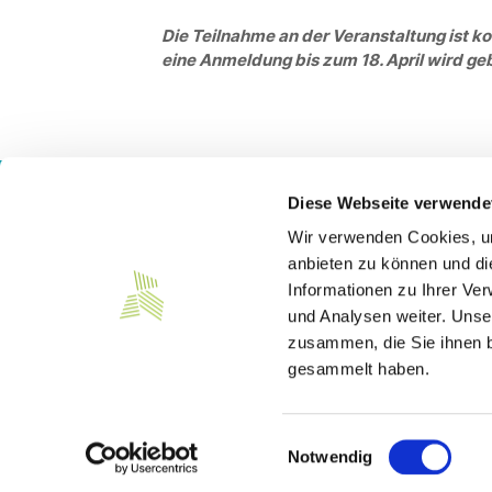
Die Teilnahme an der Veranstaltung ist ko
eine Anmeldung bis zum 18. April wird ge
Diese Webseite verwende
Wir verwenden Cookies, um
Kontakt
anbieten zu können und di
Informationen zu Ihrer Ve
Südwesttextil e. V.
Türlenstraße 6
und Analysen weiter. Unse
70191 Stuttgart
zusammen, die Sie ihnen b
gesammelt haben.
Telefon:
+49 711 21050-0
E-Mail:
info@suedwesttextil.de
Einwilligungsauswahl
Notwendig