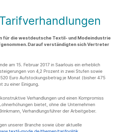
 Tarifverhandlungen
n für die westdeutsche Textil- und Modeindustrie
aufgenommen. Darauf verständigten sich Vertreter
unde am 15. Februar 2017 in Saarlouis ein erheblich
steigerungen von 4,2 Prozent in zwei Stufen sowie
t 520 Euro Aufstockungsbetrag je Monat (bisher 475
t zu einer Einigung.
un konstruktive Verhandlungen und einen Kompromiss
Lohnerhöhungen bietet, ohne die Unternehmen
g Brinkmann, Verhandlungsführer der Arbeitgeber.
en unserer Branche sowie über aktuelle
www.textil-mode.de/themen/tarifpolitik
.