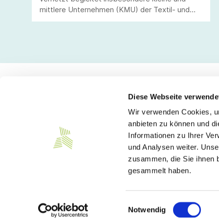
mittlere Unternehmen (KMU) der Textil- und
Bekleidungsindustrie, des Textilmaschinenbaus
und der angrenzenden wie übergreifenden
Branchen in Deutschland bei den
aufkommenden Veränderungen im Bereich der
Digitalisierung.
Diese Webseite verwende
Wir verwenden Cookies, um
Kontakt
anbieten zu können und di
Informationen zu Ihrer Ve
Südwesttextil e. V.
und Analysen weiter. Unse
Türlenstraße 6
zusammen, die Sie ihnen b
70191 Stuttgart
gesammelt haben.
Telefon:
+49 711 21050-0
E-Mail:
info@suedwesttextil.de
Einwilligungsauswahl
Notwendig