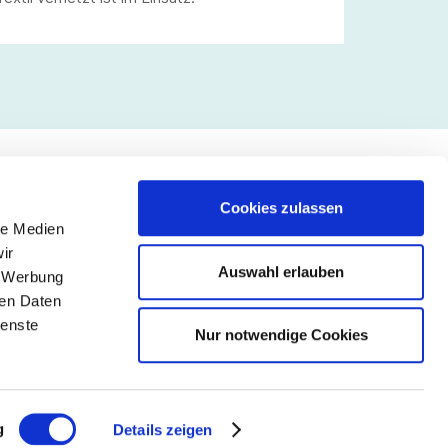
Cookies zulassen
le Medien
lgen Sie uns
ir
Auswahl erlauben
, Werbung
ren Daten
ienste
Nur notwendige Cookies
g
Details zeigen