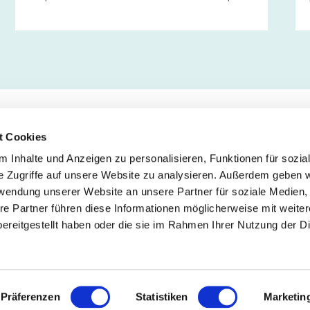
beschäftigt.
t Cookies
 Inhalte und Anzeigen zu personalisieren, Funktionen für sozia
Service
Fo
e Zugriffe auf unsere Website zu analysieren. Außerdem geben w
rwendung unserer Website an unsere Partner für soziale Medien
Impressum
re Partner führen diese Informationen möglicherweise mit weite
Datenschutz
ereitgestellt haben oder die sie im Rahmen Ihrer Nutzung der D
Teilnahmebedingungen
Mitgliederbereich
Mitglied werden
Präferenzen
Statistiken
Marketin
Presse