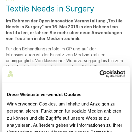
Textile Needs in Surgery
Im Rahmen der Open Innovation Veranstaltung „Textile
Needs in Surgery“ am 16. Mai 2019 in den Hohenstein
Instituten, erfahren Sie mehr über neue Anwendungen
von Textilien in der Medizintechnik.
Für den Behandlungserfolg im OP und auf der
Intensivstation ist der Einsatz von Medizintextilien
unumgänglich. Von klassischer Wundversorgung bis hin zum
High-Tech Textilimplantat – gerade im Klinikalltag zeigen
sich behandelnden Ärzten Vor- und Nachteile von
Materialien ebenso rasch wie neue Einsatzmöglichkeiten.
Die Hohenstein Institute haben daher mit Experten diverser
chirurgischer Disziplinen getagt. Gemeinsam wurden
Diese Webseite verwendet Cookies
Produktoptimierungen aufgedeckt, neue Anwendungen
Wir verwenden Cookies, um Inhalte und Anzeigen zu
eröffnet und innovative Produkte diskutiert. Betreten Sie
personalisieren, Funktionen für soziale Medien anbieten
mit Hohenstein textiles Neuland und erörtern Sie in einer
zu können und die Zugriffe auf unsere Website zu
Expertenrunde mit Unternehmensvertretern und
Spezialisten aus der Branche die Umsetzung von
analysieren. Außerdem geben wir Informationen zu Ihrer
Textilinnovationen, Produktverbesserungen und