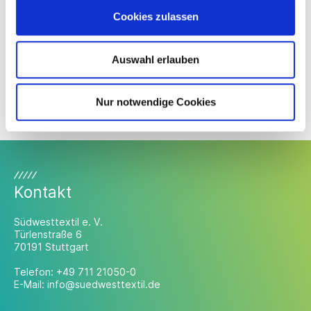
Veranstaltung teilnehmen.
Cookies zulassen
In der Anlage finden Sie die Agenda der Veranstaltung
zum Download. Weitere Informationen und die
Möglichkeit zur Anmeldung finden Sie
hier
.
Auswahl erlauben
Hohenstein Institute
Nur notwendige Cookies
Kontakt
Südwesttextil e. V.
Türlenstraße 6
70191 Stuttgart
Telefon:
+49 711 21050-0
E-Mail:
info@suedwesttextil.de