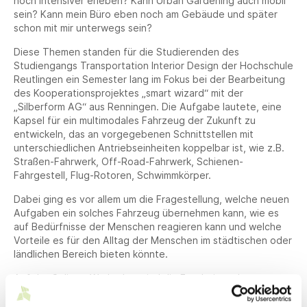
noch intensiver erleben? Kann Urban Gardening auch mobil
sein? Kann mein Büro eben noch am Gebäude und später
schon mit mir unterwegs sein?
Diese Themen standen für die Studierenden des
Studiengangs Transportation Interior Design der Hochschule
Reutlingen ein Semester lang im Fokus bei der Bearbeitung
des Kooperationsprojektes „smart wizard“ mit der
„Silberform AG“ aus Renningen. Die Aufgabe lautete, eine
Kapsel für ein multimodales Fahrzeug der Zukunft zu
entwickeln, das an vorgegebenen Schnittstellen mit
unterschiedlichen Antriebseinheiten koppelbar ist, wie z.B.
Straßen-Fahrwerk, Off-Road-Fahrwerk, Schienen-
Fahrgestell, Flug-Rotoren, Schwimmkörper.
Dabei ging es vor allem um die Fragestellung, welche neuen
Aufgaben ein solches Fahrzeug übernehmen kann, wie es
auf Bedürfnisse der Menschen reagieren kann und welche
Vorteile es für den Alltag der Menschen im städtischen oder
ländlichen Bereich bieten könnte.
Auf der Online - Werkschau sind die Ergebnisse der
Studierenden nun in Form von innovativen Konzepten und
Designideen zu sehen. Neben Arbeiten aus dem