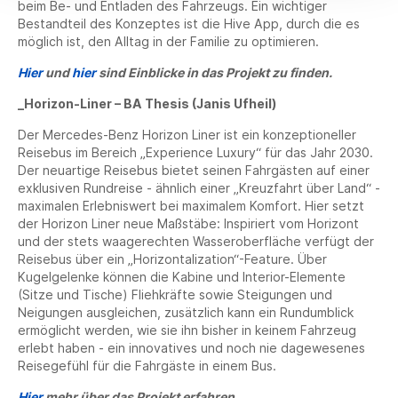
beim Be- und Entladen des Fahrzeugs. Ein wichtiger
Bestandteil des Konzeptes ist die Hive App, durch die es
möglich ist, den Alltag in der Familie zu optimieren.
Hier
und
hier
sind Einblicke in das Projekt zu finden.
_Horizon-Liner – BA Thesis (Janis Ufheil)
Der Mercedes-Benz Horizon Liner ist ein konzeptioneller
Reisebus im Bereich „Experience Luxury“ für das Jahr 2030.
Der neuartige Reisebus bietet seinen Fahrgästen auf einer
exklusiven Rundreise - ähnlich einer „Kreuzfahrt über Land“ -
maximalen Erlebniswert bei maximalem Komfort. Hier setzt
der Horizon Liner neue Maßstäbe: Inspiriert vom Horizont
und der stets waagerechten Wasseroberfläche verfügt der
Reisebus über ein „Horizontalization“-Feature. Über
Kugelgelenke können die Kabine und Interior-Elemente
(Sitze und Tische) Fliehkräfte sowie Steigungen und
Neigungen ausgleichen, zusätzlich kann ein Rundumblick
ermöglicht werden, wie sie ihn bisher in keinem Fahrzeug
erlebt haben - ein innovatives und noch nie dagewesenes
Reisegefühl für die Fahrgäste in einem Bus.
Hier
mehr über das Projekt erfahren.