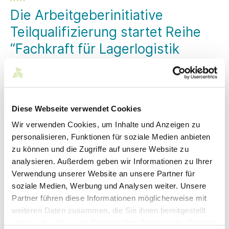
Die Arbeitgeberinitiative
Teilqualifizierung startet Reihe
“Fachkraft für Lagerlogistik
(m/w/d)”
Das Gütesiegel „Eine TQ besser!“ der
Arbeitgeberinitiative Teilqualifizierung, ein
Zusammenschluss deutscher Arbeitgeberverbände
Diese Webseite verwendet Cookies
und der verbandsnahen Bildungsträger, garantiert eine
Wir verwenden Cookies, um Inhalte und Anzeigen zu
bundeseinheitliche Durchführung von
personalisieren, Funktionen für soziale Medien anbieten
Teilqualifizierungen nach einem gemeinsamen Konzept
und festgelegten Standards. Im Oktober startet die
zu können und die Zugriffe auf unsere Website zu
Initiative die Reihe “Fachkraft Lagerlogistik”.
analysieren. Außerdem geben wir Informationen zu Ihrer
Verwendung unserer Website an unsere Partner für
Was?
Weiterbildung TQ-Reihe im Berufsbild "Fachkraft
soziale Medien, Werbung und Analysen weiter. Unsere
Lagerlogistik" im Blockunterricht, eine Woche pro Monat
Partner führen diese Informationen möglicherweise mit
Wann?
Ab 6. Oktober 2025, 440 Unterrichtseinheiten +
weiteren Daten zusammen, die Sie ihnen bereitgestellt
200 Stunden im Unternehmen pro Teilqualifizierung
haben oder die sie im Rahmen Ihrer Nutzung der Dienste
Wo?
Campus der Vitra GmbH, Weil am Rhein