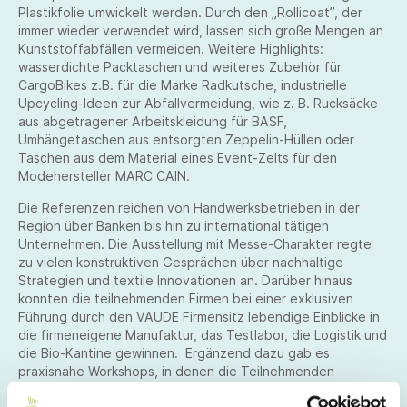
Plastikfolie umwickelt werden. Durch den „Rollicoat”, der
immer wieder verwendet wird, lassen sich große Mengen an
Kunststoffabfällen vermeiden. Weitere Highlights:
wasserdichte Packtaschen und weiteres Zubehör für
CargoBikes z.B. für die Marke Radkutsche, industrielle
Upcycling-Ideen zur Abfallvermeidung, wie z. B. Rucksäcke
aus abgetragener Arbeitskleidung für BASF,
Umhängetaschen aus entsorgten Zeppelin-Hüllen oder
Taschen aus dem Material eines Event-Zelts für den
Modehersteller MARC CAIN.
Die Referenzen reichen von Handwerksbetrieben in der
Region über Banken bis hin zu international tätigen
Unternehmen. Die Ausstellung mit Messe-Charakter regte
zu vielen konstruktiven Gesprächen über nachhaltige
Strategien und textile Innovationen an. Darüber hinaus
konnten die teilnehmenden Firmen bei einer exklusiven
Führung durch den VAUDE Firmensitz lebendige Einblicke in
die firmeneigene Manufaktur, das Testlabor, die Logistik und
die Bio-Kantine gewinnen. Ergänzend dazu gab es
praxisnahe Workshops, in denen die Teilnehmenden
gemeinsam mit VAUDE Spezialist*innen maßgeschneiderte