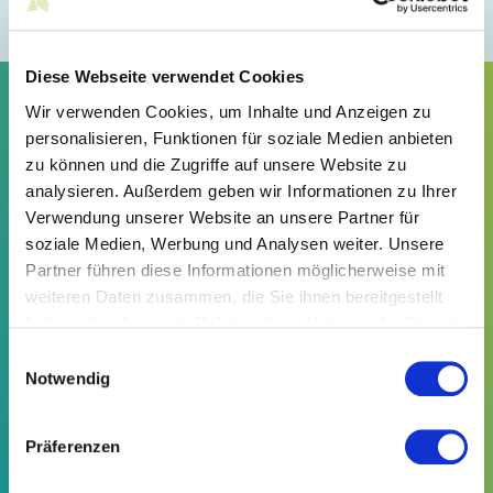
Lösungen für ihre spezifischen Anforderungen entwickelten.
Diese Webseite verwendet Cookies
Begeisterte Kund*innen und
Wir verwenden Cookies, um Inhalte und Anzeigen zu
Besucher*innen
personalisieren, Funktionen für soziale Medien anbieten
zu können und die Zugriffe auf unsere Website zu
Die Gäste waren begeistert von den VAUDE Professional
analysieren. Außerdem geben wir Informationen zu Ihrer
Erlebnistagen, insbesondere von der Produktausstellung
und der Möglichkeit, die Manufaktur und das Entstehen
Verwendung unserer Website an unsere Partner für
einer Radtasche hautnah zu erleben.
soziale Medien, Werbung und Analysen weiter. Unsere
Partner führen diese Informationen möglicherweise mit
„Dass wir hier in nächster Nähe gemeinsam
weiteren Daten zusammen, die Sie ihnen bereitgestellt
hochwertige, textile Sonderlösungen
haben oder die sie im Rahmen Ihrer Nutzung der Dienste
entwickeln können, die genau unseren
gesammelt haben.
Anforderungen entsprechen und dabei
Einwilligungsauswahl
innovativ und nachhaltig sind, hat uns sehr
Notwendig
beeindruckt. Das eröffnet viele Möglichkeiten
der Zusammenarbeit – darauf freuen wir
Präferenzen
uns!“ Ronja Vochezer, Produktmanagerin
Urban Camper bei Dethleffs