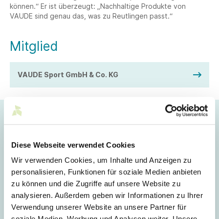
können.“ Er ist überzeugt: „Nachhaltige Produkte von
VAUDE sind genau das, was zu Reutlingen passt.“
Mitglied
VAUDE Sport GmbH & Co. KG
Nachhaltige DNA
Diese Webseite verwendet Cookies
Verantwortung für Mensch und Natur zu übernehmen und
das Engagement für faire Arbeitsbedingungen sind feste
Wir verwenden Cookies, um Inhalte und Anzeigen zu
Bestandteile der Firmenphilosophie des Familien-
personalisieren, Funktionen für soziale Medien anbieten
Unternehmens mit Sitz in Tettnang. Auf diesen Werten
zu können und die Zugriffe auf unsere Website zu
basiert der VAUDE Spirit.
analysieren. Außerdem geben wir Informationen zu Ihrer
Birgit Bohnert, Geschäftsleitung der VAUDE Franchise GmbH,
Verwendung unserer Website an unsere Partner für
verdeutlicht:
soziale Medien, Werbung und Analysen weiter. Unsere