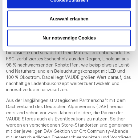
Nachhaltiger Ladenbau &
Auswahl erlauben
Eventlocation
Nicht nur bei den Produkten, sondern auch im Ladenbau
Nur notwendige Cookies
gelingt es VAUDE, einen möglichst kleinen ökologischen
Fußabdruck zu hinterlassen. Zum Einsatz kommen recycelte,
biobasierte und schadstofffreie Materialien: unbehandeltes
FSC-zertifiziertes Eschenholz aus der Region, Linoleum aus
98 % nachwachsenden Rohstoffen, wie beispielweise Leinöl
und Naturharz, und ein Beleuchtungskonzept mit LED und
100 % Ökostrom. Dabei legt VAUDE großen Wert darauf, das
nachhaltige Ladenbaukonzept weiterzuentwickeln und
innovative Ideen umzusetzen.
Aus der langjährigen strategischen Partnerschaft mit dem
Dachverband des Deutschen Alpenvereins (DAV) heraus
entstand schon vor zwei Jahren die Idee, die Räume der
VAUDE Stores auch als Eventlocations zu nutzen. Seither
werden an verschiedenen Store-Standorten und gemeinsam
mit der jeweiligen DAV-Sektion vor Ort Community-Abende
mit unterschiedlichen Themenschwerpunkten und Vorträgen