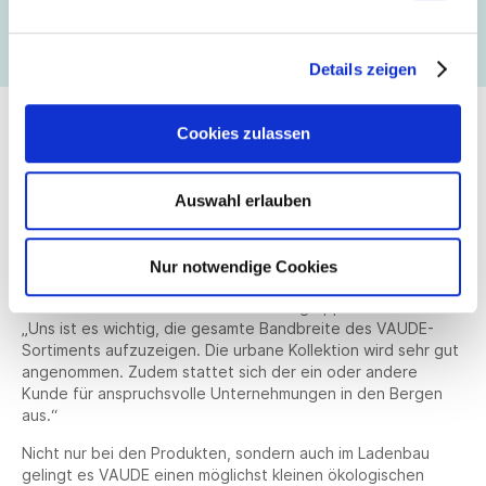
Mit dem Store in Gent ist der „Spirit of Mountain Sports“
von VAUDE somit auch international erlebbar.
Details zeigen
Cookies zulassen
Urbanes Sortiment für Gent
Gent gilt aufgrund der Lage und den guten
Auswahl erlauben
Rahmenbedingungen als eine sehr fahrradfreundliche Stadt.
„Das Thema Bike spielt bei uns in Belgien und vor allem bei
Berufs-Pendlern in den Städten eine wichtige Rolle“
Nur notwendige Cookies
erzählen Apers und Bosmans. Dennoch möchten sich die
beiden Besitzer nicht nur auf eine Zielgruppe fokussieren.
„Uns ist es wichtig, die gesamte Bandbreite des VAUDE-
Sortiments aufzuzeigen. Die urbane Kollektion wird sehr gut
angenommen. Zudem stattet sich der ein oder andere
Kunde für anspruchsvolle Unternehmungen in den Bergen
aus.“
Nicht nur bei den Produkten, sondern auch im Ladenbau
gelingt es VAUDE einen möglichst kleinen ökologischen