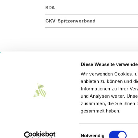
BDA
GKV-Spitzenverband
Diese Webseite verwende
Wir verwenden Cookies, um
Kontakt
anbieten zu können und di
Informationen zu Ihrer Ve
Südwesttextil e. V.
Türlenstraße 6
und Analysen weiter. Unse
70191 Stuttgart
zusammen, die Sie ihnen b
gesammelt haben.
Telefon:
+49 711 21050-0
E-Mail:
info@suedwesttextil.de
Einwilligungsauswahl
Notwendig