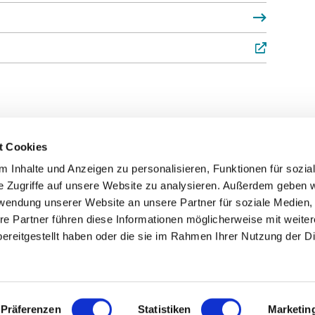
t Cookies
 Inhalte und Anzeigen zu personalisieren, Funktionen für sozia
Service
Fo
e Zugriffe auf unsere Website zu analysieren. Außerdem geben w
rwendung unserer Website an unsere Partner für soziale Medien
Impressum
re Partner führen diese Informationen möglicherweise mit weite
Datenschutz
ereitgestellt haben oder die sie im Rahmen Ihrer Nutzung der D
Teilnahmebedingungen
Mitgliederbereich
Mitglied werden
Präferenzen
Statistiken
Marketin