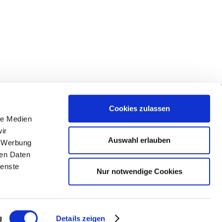
Cookies zulassen
le Medien
lgen Sie uns
ir
Auswahl erlauben
, Werbung
ren Daten
ienste
Nur notwendige Cookies
g
Details zeigen