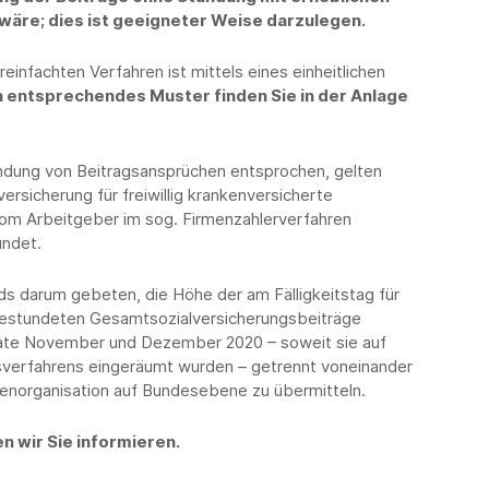
wäre; dies ist geeigneter Weise darzulegen.
einfachten Verfahren ist mittels eines einheitlichen
n entsprechendes Muster finden Sie in der Anlage
ndung von Beitragsansprüchen entsprochen, gelten
ersicherung für freiwillig krankenversicherte
om Arbeitgeber im sog. Firmenzahlerverfahren
undet.
s darum gebeten, die Höhe der am Fälligkeitstag für
estundeten Gesamtsozialversicherungsbeiträge
onate November und Dezember 2020 – soweit sie auf
sverfahrens eingeräumt wurden – getrennt voneinander
senorganisation auf Bundesebene zu übermitteln.
 wir Sie informieren.