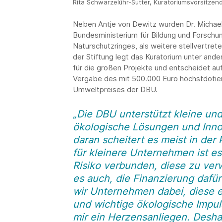
Rita Schwarzelühr-Sutter, Kuratoriumsvorsitzen
Neben Antje von Dewitz wurden Dr. Michael
Bundesministerium für Bildung und Forschun
Naturschutzringes, als weitere stellvertret
der Stiftung legt das Kuratorium unter ander
für die großen Projekte und entscheidet au
Vergabe des mit 500.000 Euro höchstdoti
Umweltpreises der DBU.
„Die DBU unterstützt kleine un
ökologische Lösungen und Inn
daran scheitert es meist in der 
für kleinere Unternehmen ist e
Risiko verbunden, diese zu verw
es auch, die Finanzierung daf
wir Unternehmen dabei, diese 
und wichtige ökologische Impuls
mir ein Herzensanliegen. Deshal