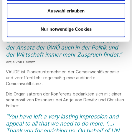
“Wenn wir Unternehmen für den ökologischen
Auswahl erlauben
und sozialen Schaden, den sie anrichten, zu
Kasse bitten, dann würden globale
Herausforderungen wie die Klimaerwärmung
Nur notwendige Cookies
sofort einen ganz anderen Stellenwert in
unserer Welt erhalten. Wir freuen uns, dass
der Ansatz der GWÖ auch in der Politik und
der Wirtschaft immer mehr Zuspruch findet.”
Antje von Dewitz
VAUDE ist Pionierunternehmen der Gemeinwohlökonomie
und veröffentlicht regelmäßig eine auditierte
Gemeinwohlbilanz.
Die Organisatoren der Konferenz bedankten sich mit einer
sehr positiven Resonanz bei Antje von Dewitz und Christian
Felber:
“You have left a very lasting impression and
appeal to all that we need to do more. (…)
Thank you for enriching us. On behalf of UN