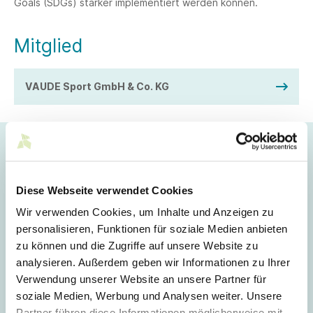
Goals (SDGs) stärker implementiert werden können.
Mitglied
VAUDE Sport GmbH & Co. KG
Nachhaltiges Handeln belohnen
Diese Webseite verwendet Cookies
Antje von Dewitz machte bei der Konferenz deutlich, dass
nachhaltig wirtschaftende Unternehmen aufgrund höherer
Wir verwenden Cookies, um Inhalte und Anzeigen zu
Kosten, zusätzlichem Aufwand und mehr Unsicherheit
personalisieren, Funktionen für soziale Medien anbieten
benachteiligt sind.
zu können und die Zugriffe auf unsere Website zu
“Denn in unserem Wirtschaftssystem sind
analysieren. Außerdem geben wir Informationen zu Ihrer
nachhaltige Lieferketten eine freiwillige
Verwendung unserer Website an unsere Partner für
Leistung. Unternehmen werden vor allem
soziale Medien, Werbung und Analysen weiter. Unsere
nach ihrem finanziellen Erfolg bewertet. Sie
Partner führen diese Informationen möglicherweise mit