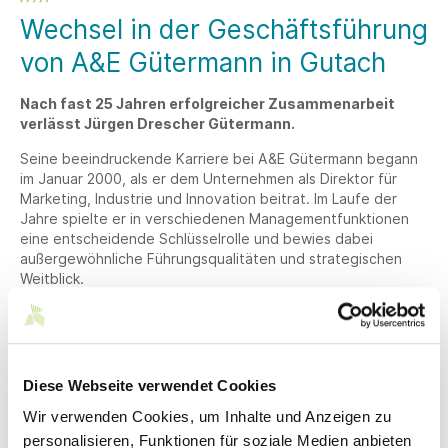
Wechsel in der Geschäftsführung
von A&E Gütermann in Gutach
Nach fast 25 Jahren erfolgreicher Zusammenarbeit
verlässt Jürgen Drescher Gütermann.
Seine beeindruckende Karriere bei A&E Gütermann begann
im Januar 2000, als er dem Unternehmen als Direktor für
Marketing, Industrie und Innovation beitrat. Im Laufe der
Jahre spielte er in verschiedenen Managementfunktionen
eine entscheidende Schlüsselrolle und bewies dabei
außergewöhnliche Führungsqualitäten und strategischen
Weitblick.
Im Jahr 2014 wurde er zum Chief Operations Officer ernannt
und im Juni 2015 wurde er zum Geschäftsführer von
Gütermann Deutschland berufen. Mit der Übernahme der
Verantwortung für alle A&E- und Gütermann-Gesellschaften
Diese Webseite verwendet Cookies
in Europa wurden seine Kompetenzen 2016 weiter
ausgebaut.
Wir verwenden Cookies, um Inhalte und Anzeigen zu
personalisieren, Funktionen für soziale Medien anbieten