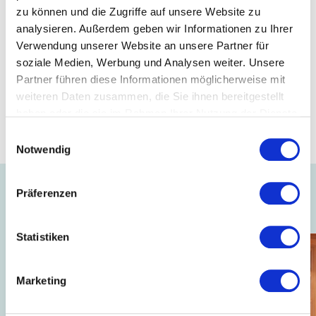
Paco Lamas, erfahrener strategischer Manager, übernimmt
zu können und die Zugriffe auf unsere Website zu
mit sofortiger Wirkung die Funktion des Interims-
Geschäftsführers bei A&E Gütermann in Gutach, um den
analysieren. Außerdem geben wir Informationen zu Ihrer
erfolgreich eingeschlagenen Weg fortzusetzen.
Verwendung unserer Website an unsere Partner für
soziale Medien, Werbung und Analysen weiter. Unsere
Partner führen diese Informationen möglicherweise mit
Mitglied
weiteren Daten zusammen, die Sie ihnen bereitgestellt
haben oder die sie im Rahmen Ihrer Nutzung der Dienste
Gütermann GmbH
gesammelt haben.
Einwilligungsauswahl
Notwendig
Präferenzen
Auch interessant ...
Statistiken
Marketing