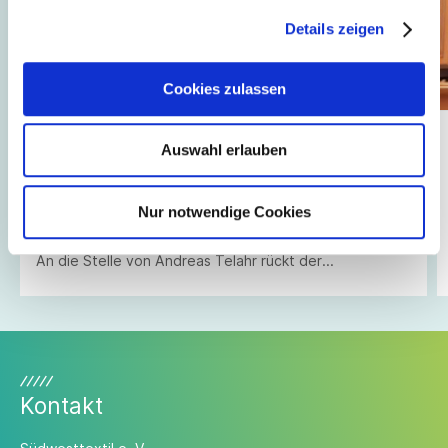
Details zeigen
Cookies zulassen
04.08.2026
// Kommunikation + Event
Auswahl erlauben
OLYMP: Stefan Klieber verantwortet Corporate
Fashion & Private Label
Nur notwendige Cookies
OLYMP stellt sich in den Unternehmensbereichen
Corporate Fashion und Private Label personell neu auf.
An die Stelle von Andreas Telahr rückt der
Vertriebsprofi Stefan Klieber, der künftig die
Geschäftseinheiten Corporate Fashion und Private
Label bei der Modemarke verantworten wird.
Kontakt