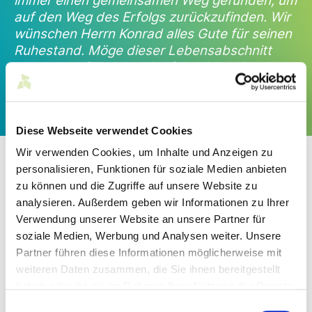
immer einen gemeinsamen Weg gefunden, um
auf den Weg des Erfolgs zurückzufinden. Wir
wünschen Herrn Konrad alles Gute für seinen
Ruhestand. Möge dieser Lebensabschnitt
genauso erfüllend und erfolgreich sein wie
seine Arbeit bei WEKO.“
Carlheinz Weitmann, Geschäftsführer der Weitmann & Konrad GmbH &
Co. KG
Diese Webseite verwendet Cookies
Wir verwenden Cookies, um Inhalte und Anzeigen zu
Herr Schurr arbeitet bereits seit 2017 im Unternehmen und
personalisieren, Funktionen für soziale Medien anbieten
war bisher als Vertriebs- & Marketingleiter tätig, außerdem
zu können und die Zugriffe auf unsere Website zu
ist er seit 2021 Geschäftsführer der RotaSpray GmbH die
zur WEKO-Gruppe gehört.
analysieren. Außerdem geben wir Informationen zu Ihrer
Verwendung unserer Website an unsere Partner für
„Wir freuen uns, dass wir mit Tobias Schurr
soziale Medien, Werbung und Analysen weiter. Unsere
einen versierten und engagierten Teamplayer
Partner führen diese Informationen möglicherweise mit
gewinnen konnten.“
weiteren Daten zusammen, die Sie ihnen bereitgestellt
Carlheinz Weitmann, Geschäftsführer der Weitmann & Konrad GmbH &
haben oder die sie im Rahmen Ihrer Nutzung der Dienste
Co. KG
gesammelt haben.
Einwilligungsauswahl