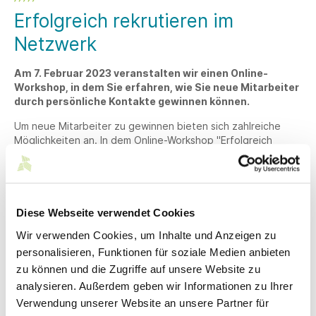
Erfolgreich rekrutieren im
Netzwerk
Am 7. Februar 2023 veranstalten wir einen Online-
Workshop, in dem Sie erfahren, wie Sie neue Mitarbeiter
durch persönliche Kontakte gewinnen können.
Um neue Mitarbeiter zu gewinnen bieten sich zahlreiche
Möglichkeiten an. In dem Online-Workshop "Erfolgreich
rekrutieren im Netzwerk" stehen die persönlichen Kontakte
im Zentrum der Recruitingmaßnahmen.
Beate Tescher von corpus2
zeigt wie ein Netzwerk auf-
und ausgebaut werden kann und wie bestehende Kontakte
Diese Webseite verwendet Cookies
reaktiviert werden können.
Wir verwenden Cookies, um Inhalte und Anzeigen zu
Außerdem erfahren Sie, wie Sie wertvolle Kontakte und
personalisieren, Funktionen für soziale Medien anbieten
wichtige Ansprechpartner identifizieren, wie man es schafft
zu können und die Zugriffe auf unsere Website zu
als Arbeitgeber empfohlen zu werden und wie
analysieren. Außerdem geben wir Informationen zu Ihrer
Veranstaltungen zur Personalrekrutierung genutzt werden
Verwendung unserer Website an unsere Partner für
können.