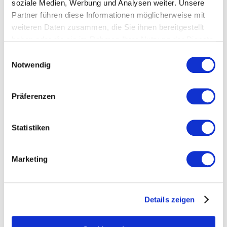
soziale Medien, Werbung und Analysen weiter. Unsere
Wir freuen uns auf Ihre Teilnahme.
Partner führen diese Informationen möglicherweise mit
weiteren Daten zusammen, die Sie ihnen bereitgestellt
Ablauf
haben oder die sie im Rahmen Ihrer Nutzung der Dienste
gesammelt haben.
Einwilligungsauswahl
Referent
Notwendig
Seminarleitung
Präferenzen
Veranstaltungsort
Statistiken
Veranstalter
Marketing
Ansprechpartner*innen
Details zeigen
Christine Schneider
Leiterin Fachkräfte + Märkte