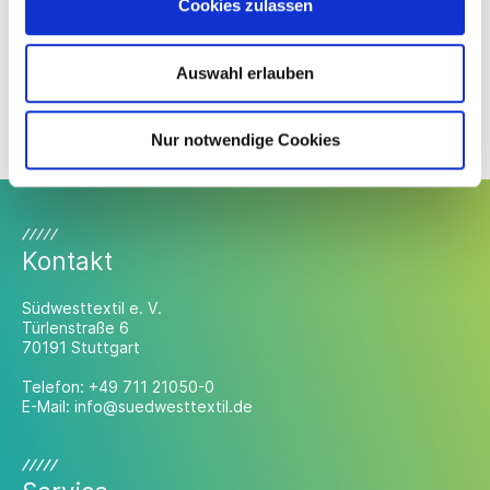
Cookies zulassen
Diplom-Ökonomin
T
+49 711 21050-25
Auswahl erlauben
M
+49 1520 9267585
schneider@suedwesttextil.de
Nur notwendige Cookies
Kontakt
Südwesttextil e. V.
Türlenstraße 6
70191 Stuttgart
Telefon:
+49 711 21050-0
E-Mail:
info@suedwesttextil.de