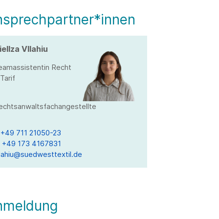
nsprechpartner*innen
iellza Vllahiu
eamassistentin Recht
Tarif
echtsanwaltsfachangestellte
T
+49 711 21050-23
M
+49 173 4167831
llahiu@suedwesttextil.de
nmeldung