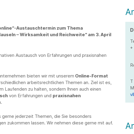
l
A
 online“-Austauschtermin zum Thema
D
lauseln – Wirksamkeit und Reichweite“ am 3. April
T
+ 
rmativen Austausch von Erfahrungen und praxisnahen
R
unternehmen bieten wir mit unserem
Online-Format
chiedlichen arbeitsrechtlichen Themen an. Ziel ist es,
m Laufenden zu halten, sondern Ihnen auch einen
v
usch
von Erfahrungen und
praxisnahen
.
s gerne jederzeit Themen, die Sie besonders
gen zukommen lassen. Wir nehmen diese gerne mit auf.
A