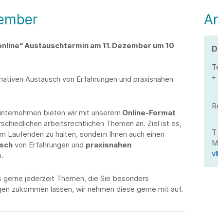
zember
A
online“ Austauschtermin am 11. Dezember um 10
D
T
+ 
rmativen Austausch von Erfahrungen und praxisnahen
R
unternehmen bieten wir mit unserem
Online-Format
chiedlichen arbeitsrechtlichen Themen an. Ziel ist es,
m Laufenden zu halten, sondern Ihnen auch einen
usch
von Erfahrungen und
praxisnahen
v
.
s gerne jederzeit Themen, die Sie besonders
gen zukommen lassen, wir nehmen diese gerne mit auf.