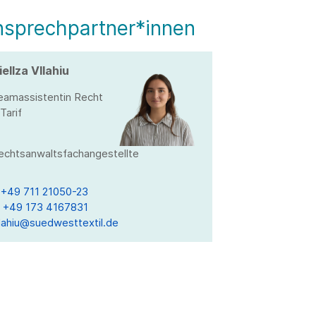
nsprechpartner*innen
iellza Vllahiu
eamassistentin Recht
Tarif
echtsanwaltsfachangestellte
T
+49 711 21050-23
M
+49 173 4167831
llahiu@suedwesttextil.de