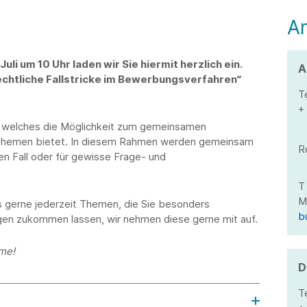
A
uli um 10 Uhr laden wir Sie hiermit herzlich ein.
A
chtliche Fallstricke im Bewerbungsverfahren“
T
+ 
t, welches die Möglichkeit zum gemeinsamen
 Themen bietet. In diesem Rahmen werden gemeinsam
R
en Fall oder für gewisse Frage- und
s gerne jederzeit Themen, die Sie besonders
b
gen zukommen lassen, wir nehmen diese gerne mit auf.
hme!
D
T