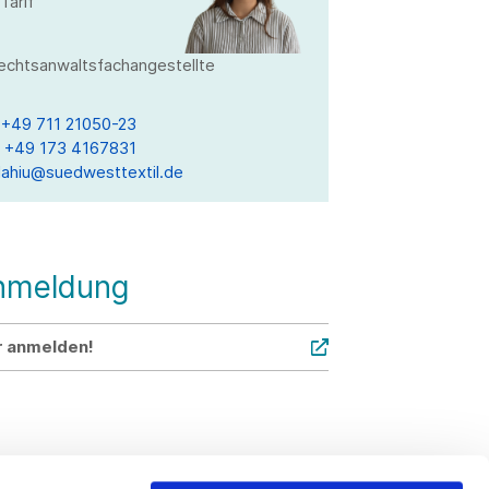
Tarif
echtsanwaltsfachangestellte
T
+49 711 21050-23
M
+49 173 4167831
llahiu@suedwesttextil.de
nmeldung
r anmelden!