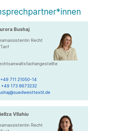
nsprechpartner*innen
urora Bushaj
eamassistentin Recht
Tarif
echtsanwaltsfachangestellte
T
+49 711 21050-14
M
+49 173 8673232
ushaj@suedwesttextil.de
iellza Vllahiu
eamassistentin Recht