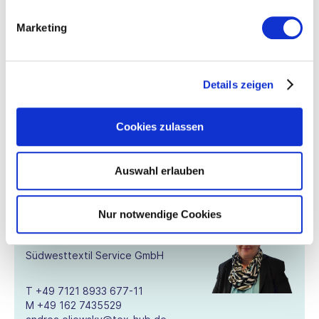
Alteburgstraße 160
72762 Reutlingen
Marketing
Anmeldung
Details zeigen
Zur Anmeldung!
Cookies zulassen
Auswahl erlauben
Ansprechpartner*innen
Nur notwendige Cookies
Andrea Eliewsky
Assistentin
Südwesttextil Service GmbH
T
+49 7121 8933 677-11
M
+49 162 7435529