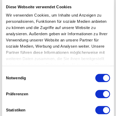
Diese Webseite verwendet Cookies
Veranstalter
Wir verwenden Cookies, um Inhalte und Anzeigen zu
personalisieren, Funktionen für soziale Medien anbieten
Anmeldung
zu können und die Zugriffe auf unsere Website zu
analysieren. Außerdem geben wir Informationen zu Ihrer
Verwendung unserer Website an unsere Partner für
soziale Medien, Werbung und Analysen weiter. Unsere
Partner führen diese Informationen möglicherweise mit
weiteren Daten zusammen, die Sie ihnen bereitgestellt
haben oder die sie im Rahmen Ihrer Nutzung der Dienste
gesammelt haben.
Einwilligungsauswahl
Notwendig
Veranstaltungsort
Präferenzen
Statistiken
TEXOVERSUM