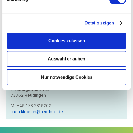
Links und Download
Details zeigen
Flyer
Cookies zulassen
Ansprechpartner*in
Auswahl erlauben
Linda Klopsch
Geschäftsführerin
Nur notwendige Cookies
TEXOVERSUM Experts & Training Hub gGmbH
Alteburgstraße 160
72762 Reutlingen
M. +49 173 2319202
linda.klopsch@tex-hub.de