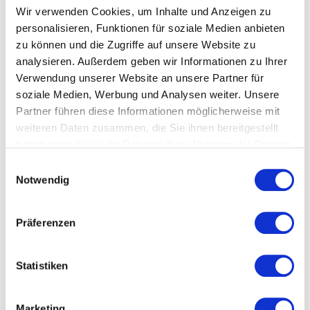
Wir verwenden Cookies, um Inhalte und Anzeigen zu
Ablauf
personalisieren, Funktionen für soziale Medien anbieten
zu können und die Zugriffe auf unsere Website zu
Referent
analysieren. Außerdem geben wir Informationen zu Ihrer
Verwendung unserer Website an unsere Partner für
Teilnahmegebühren
soziale Medien, Werbung und Analysen weiter. Unsere
Partner führen diese Informationen möglicherweise mit
Veranstalter
weiteren Daten zusammen, die Sie ihnen bereitgestellt
haben oder die sie im Rahmen Ihrer Nutzung der Dienste
Anmeldung
gesammelt haben.
Einwilligungsauswahl
Notwendig
Veranstaltungsort
Präferenzen
TEXOVERSUM Experts & Training Hub gGmbH
Statistiken
Alteburgstraße 160
72762 Reutlingen
Marketing