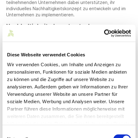
teilnehmenden Unternehmen dabei unterstützen, ihr
individuelles Nachhaltigkeitskonzept zu entwickeln und im
Unternehmen zu implementieren.
Nachhaltigkeit – here to stay!
Der erste Qualifizierungsverbund richtet sich an
Unternehmen, die sich personell und strategisch
ganzheitlich auf das Thema Nachhaltigkeit einstellen
Diese Webseite verwendet Cookies
möchten. Dafür gilt es über die personelle und strukturelle
Verankerung von Nachhaltigkeit nachzudenken, die interne
Wir verwenden Cookies, um Inhalte und Anzeigen zu
Vernetzung zu stärken und Personalentwicklung so zu
personalisieren, Funktionen für soziale Medien anbieten
gestalten, dass Mitarbeitende befähigt werden, sich mit der
zu können und die Zugriffe auf unsere Website zu
Komplexität des Themas Tag für Tag auseinanderzusetzen.
analysieren. Außerdem geben wir Informationen zu Ihrer
Die
VAUDE Academy
blickt hier auf den
Verwendung unserer Website an unsere Partner für
Erfahrungshintergrund des eigenen Unternehmens zurück. In
soziale Medien, Werbung und Analysen weiter. Unsere
einem rund zehnjährigen Prozess hat sich VAUDE in der
Partner führen diese Informationen möglicherweise mit
Nachhaltigkeit ganzheitlich aufgestellt.
weiteren Daten zusammen, die Sie ihnen bereitgestellt
Mögliche Qualifizierungsinhalte:
haben oder die sie im Rahmen Ihrer Nutzung der Dienste
gesammelt haben.
Entwicklung Nachhaltigkeitsstrategie
Einwilligungsauswahl