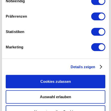
Notwendig
Teambildung und Vernetzung
Kulturwandel und Personalarbeit
Präferenzen
Die Veranstaltung ist kostenlos und findet digital statt. Sie
erhalten die Zugangsdaten kurz vorher per E-Mail. Wir freuen
uns auf Ihre Teilnahme!
Statistiken
Ansprechpartner*innen
Marketing
Rebekka Rüth
Leiterin Kommunikation + Event und
Details zeigen
Nachhaltigkeit + Projekte
Master of Science
Cookies zulassen
T
+49 711 21050-16
M
+49 1590 4184842
Auswahl erlauben
rueth@suedwesttextil.de