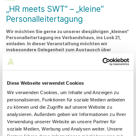
„HR meets SWT“ – „kleine“
Personalleitertagung
Wir möchten Sie gerne zu unserer diesjährigen „kleinen“
Personalleitertagung ins Verbandshaus, ins Look 21,
einladen. In dieser Veranstaltung möchten wir
insbesondere Gelegenheit zum Austausch über
Personalthemen und arbeitsrechtliche Entwicklungen
geben.
Wir geben Ihnen wertvolle Tipps zum Umgang mit erkrankten
Mitarbeitenden, inklusive der Durchführung des
Diese Webseite verwendet Cookies
betrieblichen Eingliederungsmanagements. Außerdem
werden wir das Thema Vertrauensarbeitszeit betrachten,
Wir verwenden Cookies, um Inhalte und Anzeigen zu
auch im Hinblick auf die Auswirkungen durch das Urteil des
personalisieren, Funktionen für soziale Medien anbieten
BAG.
zu können und die Zugriffe auf unsere Website zu
Darüber hinaus werden wir die Ergebnisse
analysieren. Außerdem geben wir Informationen zu Ihrer
des Tarifabschlusses erläutern. Zuletzt sollen die
Verwendung unserer Website an unsere Partner für
Voraussetzungen der Inflationsausgleichsprämie behandelt
soziale Medien, Werbung und Analysen weiter. Unsere
werden.