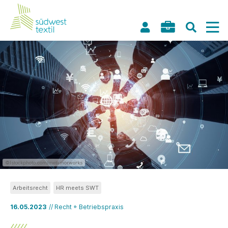
©Istockphoto.com/metamorworks
Arbeitsrecht
HR meets SWT
16.05.2023
// Recht + Betriebspraxis