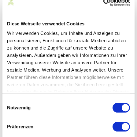
Austausch
: Sie können Anregungen einbringen, Fragen
stellen und sich bundesweit mit Ausbildenden in der
Textilbranche vernetzen.
Diese Webseite verwendet Cookies
Ausbildungspraxis
: Sie können Ihre eigenen
Erfahrungen einbringen oder selbst von der Erfahrung
Wir verwenden Cookies, um Inhalte und Anzeigen zu
anderer profitieren.
personalisieren, Funktionen für soziale Medien anbieten
zu können und die Zugriffe auf unsere Website zu
Der Q 4.0 Talk ist
kostenfrei
, findet online über MS teams
statt und steht allen Interessierten aus dem
analysieren. Außerdem geben wir Informationen zu Ihrer
Ausbildungsbereich offen.
Verwendung unserer Website an unsere Partner für
Ihre Zugangsdaten erhalten Sie nach der Anmeldung von
soziale Medien, Werbung und Analysen weiter. Unsere
uns per E-Mail.
Partner führen diese Informationen möglicherweise mit
weiteren Daten zusammen, die Sie ihnen bereitgestellt
Anmeldung
haben oder die sie im Rahmen Ihrer Nutzung der Dienste
gesammelt haben.
Einwilligungsauswahl
Notwendig
Hier geht' zur Anmeldung
Präferenzen
Ansprechpartner*innen