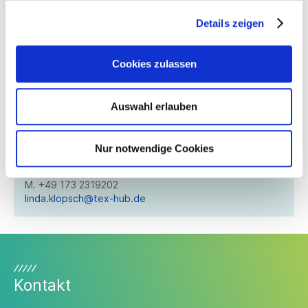
Details zeigen
Ansprechpartner*in
Cookies zulassen
Linda Klopsch
Auswahl erlauben
Geschäftsführerin
TEXOVERSUM Experts & Training Hub gGmbH
Alteburgstraße 160
Nur notwendige Cookies
72762 Reutlingen
M. +49 173 2319202
linda.klopsch@tex-hub.de
Kontakt