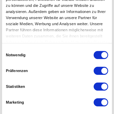
Veranstalter & Veranstaltungsort
zu können und die Zugriffe auf unsere Website zu
analysieren. Außerdem geben wir Informationen zu Ihrer
Anmeldung
Verwendung unserer Website an unsere Partner für
soziale Medien, Werbung und Analysen weiter. Unsere
Partner führen diese Informationen möglicherweise mit
Veranstaltungsort
weiteren Daten zusammen, die Sie ihnen bereitgestellt
haben oder die sie im Rahmen Ihrer Nutzung der Dienste
gesammelt haben.
Einwilligungsauswahl
TEXOVERSUM Experts & Training Hub gGmbH
Notwendig
Alteburgstraße 160
72762 Reutlingen
Präferenzen
Links und Download
Statistiken
TEXOVERSUM Experts & Training Hub gGmbH
Marketing
Flyer