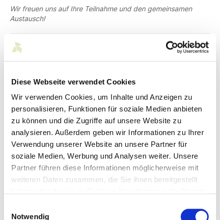
Wir freuen uns auf Ihre Teilnahme und den gemeinsamen
Austausch!
Wer?
Wie?
Diese Webseite verwendet Cookies
Wie lange?
Wir verwenden Cookies, um Inhalte und Anzeigen zu
personalisieren, Funktionen für soziale Medien anbieten
Wann?
zu können und die Zugriffe auf unsere Website zu
analysieren. Außerdem geben wir Informationen zu Ihrer
Thema?
Verwendung unserer Website an unsere Partner für
soziale Medien, Werbung und Analysen weiter. Unsere
Wo?
Partner führen diese Informationen möglicherweise mit
weiteren Daten zusammen, die Sie ihnen bereitgestellt
haben oder die sie im Rahmen Ihrer Nutzung der Dienste
Ansprechpartner*innen
gesammelt haben.
Einwilligungsauswahl
Notwendig