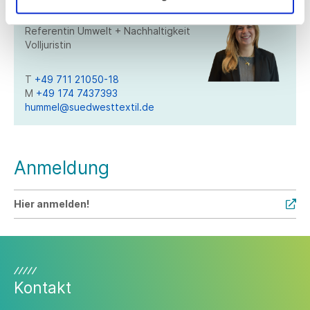
Julia Hummel
Referentin Umwelt + Nachhaltigkeit
Volljuristin
T
+49 711 21050-18
M
+49 174 7437393
hummel@suedwesttextil.de
Anmeldung
Hier anmelden!
Kontakt