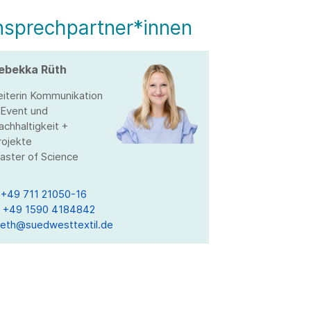
nsprechpartner*innen
ebekka Rüth
eiterin Kommunikation
 Event und
achhaltigkeit +
rojekte
aster of Science
T
+49 711 21050-16
M
+49 1590 4184842
ueth@suedwesttextil.de