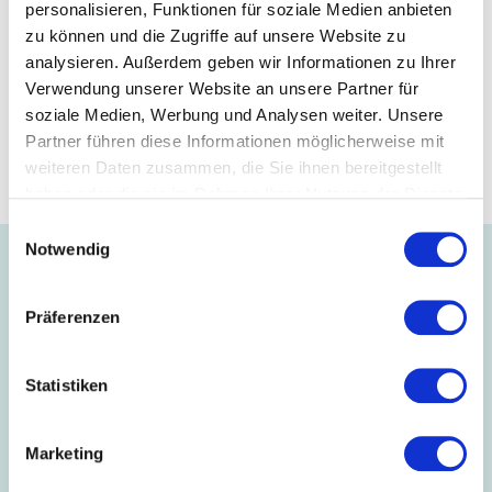
personalisieren, Funktionen für soziale Medien anbieten
Leiterin Kommunikation + Event und
zu können und die Zugriffe auf unsere Website zu
Nachhaltigkeit + Projekte
Master of Science
analysieren. Außerdem geben wir Informationen zu Ihrer
Verwendung unserer Website an unsere Partner für
T
+49 711 21050-16
soziale Medien, Werbung und Analysen weiter. Unsere
M
+49 1590 4184842
Partner führen diese Informationen möglicherweise mit
rueth@suedwesttextil.de
weiteren Daten zusammen, die Sie ihnen bereitgestellt
haben oder die sie im Rahmen Ihrer Nutzung der Dienste
gesammelt haben.
Einwilligungsauswahl
Notwendig
Präferenzen
Statistiken
Marketing