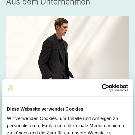
Aus dem Unternehmen
06.07.2021
// Kommunikation + Event
Neue Eigentümerstruktur bei der Digel AG
Diese Webseite verwendet Cookies
Bei dem Nagolder Herrenbekleidungsunternehmen
übernimmt die Gründerfamilie, während Vorstand und
Wir verwenden Cookies, um Inhalte und Anzeigen zu
Aufsichtsrat in der Konsequenz neu besetzt werde.
personalisieren, Funktionen für soziale Medien anbieten
zu können und die Zugriffe auf unsere Website zu