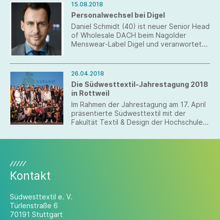
15.08.2018
Verband Südwesttextil gemeinsam mit
Personalwechsel bei Digel
dem Mode-Start-up Wiederbelebt und
dem Stuttgarter Stadtkaufhaus Gerber
Daniel Schmidt (40) ist neuer Senior Head
für den Fashion-Nachwuchs in der Region
of Wholesale DACH beim Nagolder
ein. Die Fachjury aus Gründern und
Menswear‐Label Digel und veranwortet
namhaften Experten der Branche blickt
die Marken Digel und Digel move.
gespannt auf die Verleihung am 19.
Oktober 2018.
26.04.2018
Die Südwesttextil-Jahrestagung 2018
in Rottweil
Im Rahmen der Jahrestagung am 17. April
präsentierte Südwesttextil mit der
Fakultät Textil & Design der Hochschule
Reutlingen das gemeinsame Projekt
„Textil kann viel in Baden-Württemberg“.
So eroberten rund dreißig Studierende
den Laufsteg des alten Kraftwerks in
Rottweil, um die diversen
Kontakt
Anwendungsbereiche der Branche in
einer Modenschau zu präsentieren.
Südwesttextil e. V.
Türlenstraße 6
70191 Stuttgart