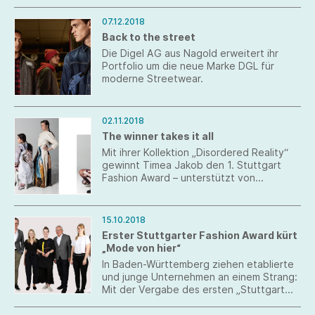
07.12.2018
Back to the street
Die Digel AG aus Nagold erweitert ihr
Portfolio um die neue Marke DGL für
moderne Streetwear.
02.11.2018
The winner takes it all
Mit ihrer Kollektion „Disordered Reality“
gewinnt Timea Jakob den 1. Stuttgart
Fashion Award – unterstützt von
Südwesttextil. In ihrer Kollektion
verwendet die junge Designern unter
anderem upgecycelte Werbebanner aus
15.10.2018
der Modeindustrie.
Erster Stuttgarter Fashion Award kürt
„Mode von hier“
In Baden-Württemberg ziehen etablierte
und junge Unternehmen an einem Strang:
Mit der Vergabe des ersten „Stuttgart
Fashion Awards“ an junge
Designstudierende setzt sich der