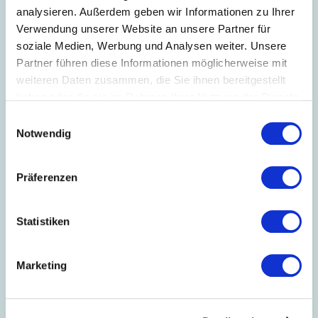
analysieren. Außerdem geben wir Informationen zu Ihrer
Verwendung unserer Website an unsere Partner für
soziale Medien, Werbung und Analysen weiter. Unsere
Partner führen diese Informationen möglicherweise mit
weiteren Daten zusammen, die Sie ihnen bereitgestellt
haben oder die sie im Rahmen Ihrer Nutzung der Dienste
gesammelt haben.
Einwilligungsauswahl
Notwendig
Präferenzen
08.01.2021
// Kommunikation + Event
Neuer Head of Sportswear bei der Digel AG
Statistiken
Mit dem Beginn des Jahres 2021 unterstützt Thomas
Beller als Head of Sportswear die Wachstumsstrategie
der Marke.
Marketing