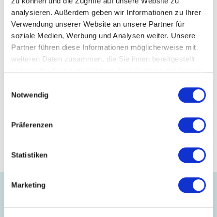
zu können und die Zugriffe auf unsere Website zu
Telefon:
+49 7129 936866-0
analysieren. Außerdem geben wir Informationen zu Ihrer
Telefax:
+49 7129 936866-99
Verwendung unserer Website an unsere Partner für
E-Mail: info@disana.de
soziale Medien, Werbung und Analysen weiter. Unsere
www.disana.de
Partner führen diese Informationen möglicherweise mit
Mitglied folgen:
weiteren Daten zusammen, die Sie ihnen bereitgestellt
haben oder die sie im Rahmen Ihrer Nutzung der Dienste
gesammelt haben.
Einwilligungsauswahl
Notwendig
Präferenzen
Statistiken
Marketing
Aus dem Unternehmen