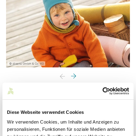
© disana GmbH & Co. KG
Kontakt
Diese Webseite verwendet Cookies
disana GmbH & Co. KG
Wir verwenden Cookies, um Inhalte und Anzeigen zu
Rosenstraße 26
personalisieren, Funktionen für soziale Medien anbieten
72805 Lichtenstein