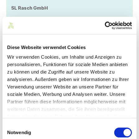
SL Rasch GmbH
Kesslerweg 22
70771 Leinfelden-Echterdingen
Telefon:
+49 711 901148-0
Telefax:
+49 711 901148-399
Diese Webseite verwendet Cookies
E-Mail: info@sl-rasch.de
www.sl-rasch.de
Wir verwenden Cookies, um Inhalte und Anzeigen zu
personalisieren, Funktionen für soziale Medien anbieten
Mitglied folgen:
zu können und die Zugriffe auf unsere Website zu
analysieren. Außerdem geben wir Informationen zu Ihrer
Verwendung unserer Website an unsere Partner für
soziale Medien, Werbung und Analysen weiter. Unsere
Partner führen diese Informationen möglicherweise mit
weiteren Daten zusammen, die Sie ihnen bereitgestellt
haben oder die sie im Rahmen Ihrer Nutzung der Dienste
gesammelt haben.
Einwilligungsauswahl
Notwendig