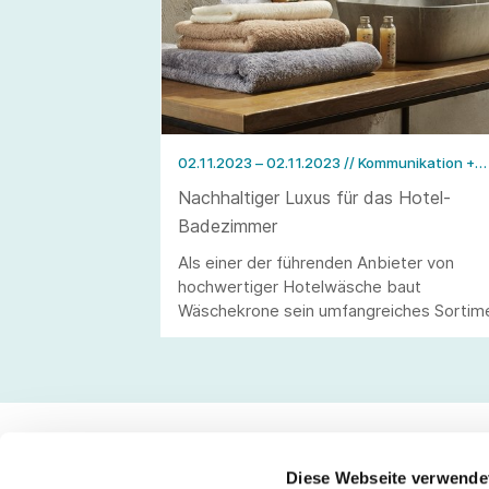
02.11.2023 – 02.11.2023
// Kommunikation +
Event
Nachhaltiger Luxus für das Hotel-
Badezimmer
Als einer der führenden Anbieter von
hochwertiger Hotelwäsche baut
Wäschekrone sein umfangreiches Sortim
mit einem sicheren Blick für die
Anforderungen des Gastgewerbes und
unter Berücksichtigung aktueller Trends
kontinuierlich aus.
Diese Webseite verwende