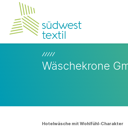
Wäschekrone Gm
Hotelwäsche mit Wohlfühl-Charakter