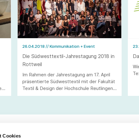
26.04.2018
// Kommunikation + Event
23
Die Südwesttextil-Jahrestagung 2018 in
Da
Rottweil
Wi
Te
Im Rahmen der Jahrestagung am 17. April
präsentierte Südwesttextil mit der Fakultät
ent
Textil & Design der Hochschule Reutlingen
das gemeinsame Projekt „Textil kann viel in
Baden-Württemberg“. So eroberten rund
dreißig Studierende den Laufsteg des alten
Kraftwerks in Rottweil, um die diversen
Anwendungsbereiche der Branche in einer
Modenschau zu präsentieren.
t Cookies