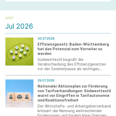
Jul 2026
30.07.2026
Effizienzgesetz: Baden-Württemberg
hat das Potenzial zum Vorreiter zu
werden
Südwesttextil begrüßt die
Verabschiedung des Effizienzgesetzes
vor der Sommerpause als wichtiges
Signal, das allerdings erst durch eine
stringente Umsetzung überzeugen kann.
29.07.2026
Nationaler Aktionsplan zur Förderung
von Tarifverhandlungen: Südwesttextil
warnt vor Eingriffen in Tarifautonomie
und Koalitionsfreiheit
Der Wirtschafts- und Arbeitgeberverband
kritisiert die Nennung weitreichender
Forderungen und fordert klare Grenzen