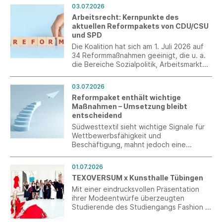
aber Wünsche ans Ministerium.
03.07.2026
Arbeitsrecht: Kernpunkte des
aktuellen Reformpakets von CDU/CSU
und SPD
Die Koalition hat sich am 1. Juli 2026 auf
34 Reformmaßnahmen geeinigt, die u. a.
die Bereiche Sozialpolitik, Arbeitsmarkt
und Arbeitsrecht betreffen. Mit diesen
Maßnahmen will die Koalition Wachstum
03.07.2026
schaffen, Arbeitsplätze sichern und den
Reformpaket enthält wichtige
Zusammenhalt in Deutschland stärken.
Maßnahmen – Umsetzung bleibt
entscheidend
Südwesttextil sieht wichtige Signale für
Wettbewerbsfähigkeit und
Beschäftigung, mahnt jedoch eine
konsequente und schnelle Realisierung
der Vorhaben an.
01.07.2026
TEXOVERSUM x Kunsthalle Tübingen
Mit einer eindrucksvollen Präsentation
ihrer Modeentwürfe überzeugten
Studierende des Studiengangs Fashion &
Textile Design mit Schwerpunkt