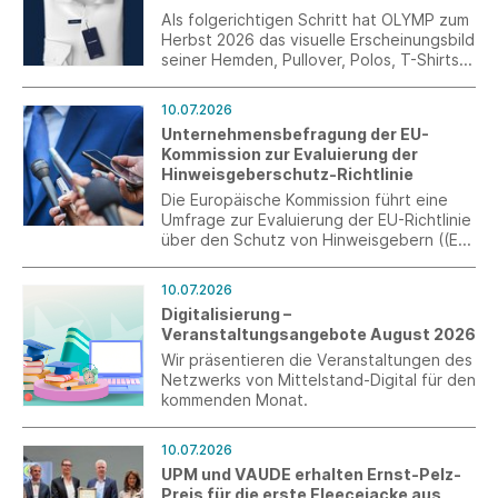
Als folgerichtigen Schritt hat OLYMP zum
Herbst 2026 das visuelle Erscheinungsbild
seiner Hemden, Pullover, Polos, T-Shirts
und aller weiteren Artikel überarbeitet.
Das neue Label-Konzept schafft über das
10.07.2026
gesamte Sortiment hinweg einen
Unternehmensbefragung der EU-
einheitlichen Markenauftritt und sorgt für
Kommission zur Evaluierung der
mehr Orientierung, Wiedererkennung und
Hinweisgeberschutz-Richtlinie
Wertigkeit auf der Verkaufsfläche.
Die Europäische Kommission führt eine
Umfrage zur Evaluierung der EU-Richtlinie
über den Schutz von Hinweisgebern ((EU)
2019/1937) durch. Ziel ist die Erfassung
praktischer Erfahrungen von
10.07.2026
Unternehmen mit internen
Digitalisierung –
Meldesystemen. Die Teilnahme ist bis zum
Veranstaltungsangebote August 2026
31. Juli 2026 möglich.
Wir präsentieren die Veranstaltungen des
Netzwerks von Mittelstand-Digital für den
kommenden Monat.
10.07.2026
UPM und VAUDE erhalten Ernst-Pelz-
Preis für die erste Fleecejacke aus