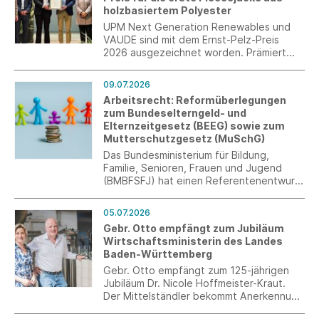
holzbasiertem Polyester
UPM Next Generation Renewables und
VAUDE sind mit dem Ernst-Pelz-Preis
2026 ausgezeichnet worden. Prämiert
wurde ihre gemeinsame Entwicklung der
weltweit ersten Fleecejacke aus
09.07.2026
holzbasiertem Polyester. Die
Arbeitsrecht: Reformüberlegungen
Auszeichnung wurde am 6. Juli im Rahmen
zum Bundeselterngeld- und
des C.A.R.M.E.N.-Symposiums in
Elternzeitgesetz (BEEG) sowie zum
Straubing von Bayerns
Mutterschutzgesetz (MuSchG)
Wirtschaftsminister Hubert Aiwanger
überreicht.
Das Bundesministerium für Bildung,
Familie, Senioren, Frauen und Jugend
(BMBFSFJ) hat einen Referentenentwurf
für ein Gesetz zur Änderung des
Bundeselterngeld- und
05.07.2026
Elternzeitgesetzes (BEEG) sowie des
Gebr. Otto empfängt zum Jubiläum
Mutterschutzgesetzes (MuSchG)
Wirtschaftsministerin des Landes
vorgelegt.
Baden-Württemberg
Gebr. Otto empfängt zum 125-jährigen
Jubiläum Dr. Nicole Hoffmeister-Kraut.
Der Mittelständler bekommt Anerkennung
von der Ministerin, umgekehrt gibt es