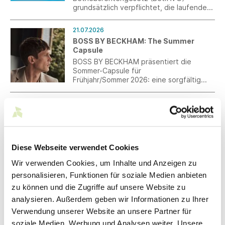
grundsätzlich verpflichtet, die laufenden
Leistungen der betrieblichen
Altersversorgung alle drei Jahre zu
21.07.2026
überprüfen und nach billigem Ermessen
BOSS BY BECKHAM: The Summer
über eine Anpassung zu entscheiden. Ein
Capsule
Hilfsmittel für diese Entscheidung ist die
Entwicklung des jeweiligen
BOSS BY BECKHAM präsentiert die
Verbraucherpreisindexes.
Sommer-Capsule für
Frühjahr/Sommer 2026: eine sorgfältig
zusammengestellte Auswahl an Smart-
Casual-Pieces für die warme Jahreszeit.
21.07.2026
Start-up- und Scale-up-Strategie des
BMWE: Kooperationen zwischen
Startups und Mittelstand stärken
Die Bundesregierung hat am 22. Juli 2026
Diese Webseite verwendet Cookies
die neue Start-up- und Scale-up-
Strategie beschlossen. Darin werden
Wir verwenden Cookies, um Inhalte und Anzeigen zu
auch explizit Maßnahmen für den Transfer
personalisieren, Funktionen für soziale Medien anbieten
von Innovation sowie die Zusammenarbeit
20.07.2026
zu können und die Zugriffe auf unsere Website zu
zwischen Startups und Mittelstand
Praktikumswochen 2026: Talente der
aufgegriffen.
analysieren. Außerdem geben wir Informationen zu Ihrer
Zukunft entdecken
Verwendung unserer Website an unsere Partner für
Die Praktikumswochen gehen in Kürze in
soziale Medien, Werbung und Analysen weiter. Unsere
die nächste Runde. Vom 12.10.25 -