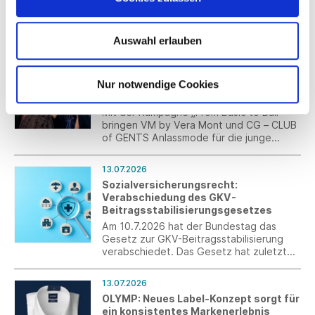
(DNK) unterstützt Unternehmen mit einer
kostenlosen digitalen Plattform bei der
Erstellung von Nachhaltigkeitsberichten
nach ESRS und VSME – vom ersten Schritt
Auswahl erlauben
bis zum fertigen Bericht.
13.07.2026
CG – CLUB of GENTS und VM by Vera
Mont launchen gemeinsame
Nur notwendige Cookies
Kampagne für Frühjahr/Sommer 2027
Mit der Kampagne „From Basic to Ball“
bringen VM by Vera Mont und CG – CLUB
of GENTS Anlassmode für die junge
Generation auf den Punkt. Im Fokus
stehen kuratierte Abschlussball-Looks als
13.07.2026
perfekt abgestimmte Couple-Outfits.
Sozialversicherungsrecht:
Verabschiedung des GKV-
Beitragsstabilisierungsgesetzes
Am 10.7.2026 hat der Bundestag das
Gesetz zur GKV-Beitragsstabilisierung
verabschiedet. Das Gesetz hat zuletzt
noch Korrekturen erfahren. Es wurde im
Anschluss an die Sitzung im Bundestag im
13.07.2026
Bundesrat beraten und verabschiedet.
OLYMP: Neues Label-Konzept sorgt für
ein konsistentes Markenerlebnis