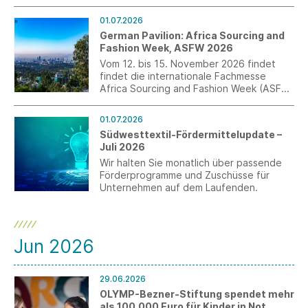
Modedesign an der TEXOVERSUM
Fakultät Textil der Hochschule Reutlingen
01.07.2026
am vergangenen Wochenende in der
German Pavilion: Africa Sourcing and
Kunsthalle Tübingen. Die Veranstaltung
Fashion Week, ASFW 2026
entstand als Kooperationsprojekt mit der
Vom 12. bis 15. November 2026 findet
Kunsthalle Tübingen und fand im Rahmen
findet die internationale Fachmesse
der Ausstellung „ALEX KATZ. DANCING
Africa Sourcing and Fashion Week (ASFW)
WITH REALITY“ statt.
in Addis Abeba, Äthiopien statt.
Anmeldungen für den German Pavilion
01.07.2026
sind bis zum 3. August möglich.
Südwesttextil-Fördermittelupdate –
Juli 2026
Wir halten Sie monatlich über passende
Förderprogramme und Zuschüsse für
Unternehmen auf dem Laufenden.
Jun 2026
29.06.2026
OLYMP-Bezner-Stiftung spendet mehr
als 100.000 Euro für Kinder in Not