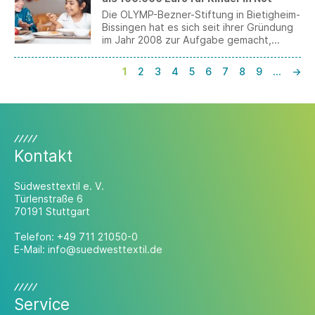
Die OLYMP-Bezner-Stiftung in Bietigheim-
Bissingen hat es sich seit ihrer Gründung
im Jahr 2008 zur Aufgabe gemacht,
Kinder und Jugendliche weltweit in den
Bereichen Erziehung, Gesundheit und
1
2
3
4
5
6
7
8
9
…
→
Bildung zu unterstützen. 2025 wurden
hierfür weitere 104.000 Euro an
Spendengeldern für verschiedene
Projekte in Deutschland, Brasilien, Haiti,
Indonesien, Madagaskar, Myanmar und
der Ukraine karitativ verwendet.
Kontakt
Südwesttextil e. V.
Türlenstraße 6
70191 Stuttgart
Telefon:
+49 711 21050-0
E-Mail:
info@suedwesttextil.de
Service