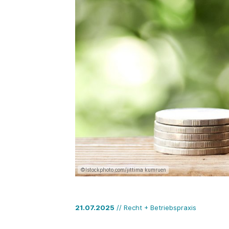
©Istockphoto.com/jittima kumruen
21.07.2025
// Recht + Betriebspraxis