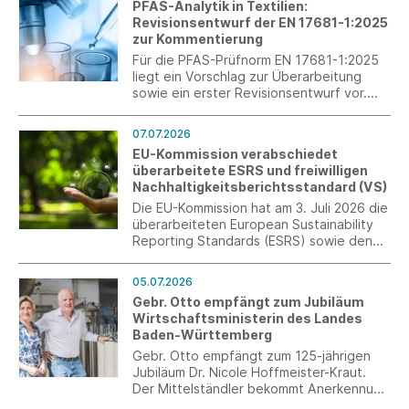
PFAS-Analytik in Textilien:
Revisionsentwurf der EN 17681-1:2025
zur Kommentierung
Für die PFAS-Prüfnorm EN 17681-1:2025
liegt ein Vorschlag zur Überarbeitung
sowie ein erster Revisionsentwurf vor.
Über t+m können Mitgliedsverbände und
Unternehmen nun konkrete Kommentare
07.07.2026
und praktische Erfahrungen in den
EU-Kommission verabschiedet
Normungsprozess einbringen.
überarbeitete ESRS und freiwilligen
Rückmeldungen sind bis zum 10. August
Nachhaltigkeitsberichtsstandard (VS)
2026 möglich.
Die EU-Kommission hat am 3. Juli 2026 die
überarbeiteten European Sustainability
Reporting Standards (ESRS) sowie den
freiwilligen
Nachhaltigkeitsberichtsstandard (VS)
05.07.2026
verabschiedet.
Gebr. Otto empfängt zum Jubiläum
Wirtschaftsministerin des Landes
Baden-Württemberg
Gebr. Otto empfängt zum 125-jährigen
Jubiläum Dr. Nicole Hoffmeister-Kraut.
Der Mittelständler bekommt Anerkennung
von der Ministerin, umgekehrt gibt es