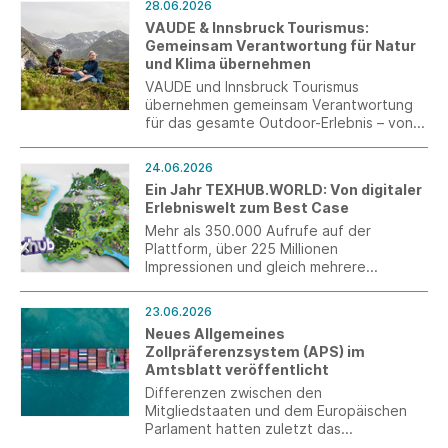
28.06.2026
Bildung zu unterstützen. 2025 wurden
VAUDE & Innsbruck Tourismus:
hierfür weitere 104.000 Euro an
Gemeinsam Verantwortung für Natur
Spendengeldern für verschiedene
und Klima übernehmen
Projekte in Deutschland, Brasilien, Haiti,
Indonesien, Madagaskar, Myanmar und
VAUDE und Innsbruck Tourismus
der Ukraine karitativ verwendet.
übernehmen gemeinsam Verantwortung
für das gesamte Outdoor-Erlebnis – von
der Ausrüstung über die Anreise bis hin
zum Aufenthalt in der Natur.
24.06.2026
Ein Jahr TEXHUB.WORLD: Von digitaler
Erlebniswelt zum Best Case
Mehr als 350.000 Aufrufe auf der
Plattform, über 225 Millionen
Impressionen und gleich mehrere
Auszeichnungen: Ein Jahr nach dem
Launch hat sich TEXHUB.WORLD als
23.06.2026
innovatives Instrument der
Neues Allgemeines
Branchenkommunikation bewiesen.
Zollpräferenzsystem (APS) im
Amtsblatt veröffentlicht
Differenzen zwischen den
Mitgliedstaaten und dem Europäischen
Parlament hatten zuletzt das
Gesetzgebungsverfahren verzögert. Mit