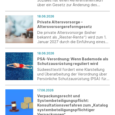
Soziales hat einen Referentenentwurf
über ein Gesetz zur Änderung des
Arbeitszeitgesetzes vorgelegt.
18.06.2026
Private Altersvorsorge –
Altersvorsorgereformgesetz
Die private Altersvorsorge (bisher
bekannt als „Riester-Rente“) wird zum 1.
Januar 2027 durch die Einführung eines
Altersvorsorgedepots und eine neue,
beitragsproportionale Förderung
18.06.2026
reformiert.
PSA-Verordnung: Wenn Bademode als
Schutzausrüstung reguliert wird
Südwesttextil fordert eine Klarstellung
und Überarbeitung der Verordnung über
Persönliche Schutzausrüstung (PSA) für
eine verhältnismäßige und praxistaugliche
Regulierung.
17.06.2026
Verpackungsrecht und
Systembeteiligungspflicht:
Konsultationsverfahren zum „Katalog
systembeteiligungspflichtiger
Verpackungen“