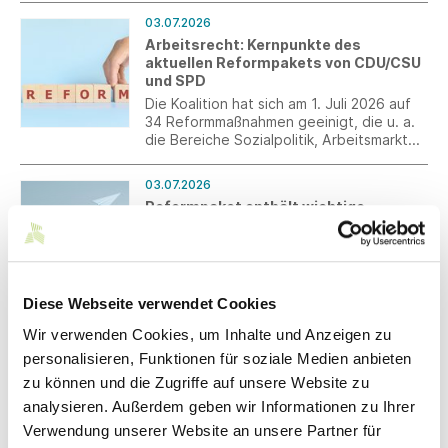
aber Wünsche ans Ministerium.
03.07.2026
Arbeitsrecht: Kernpunkte des
aktuellen Reformpakets von CDU/CSU
und SPD
Die Koalition hat sich am 1. Juli 2026 auf
34 Reformmaßnahmen geeinigt, die u. a.
die Bereiche Sozialpolitik, Arbeitsmarkt
und Arbeitsrecht betreffen. Mit diesen
Maßnahmen will die Koalition Wachstum
03.07.2026
schaffen, Arbeitsplätze sichern und den
Reformpaket enthält wichtige
Zusammenhalt in Deutschland stärken.
Maßnahmen – Umsetzung bleibt
entscheidend
Südwesttextil sieht wichtige Signale für
Wettbewerbsfähigkeit und
Beschäftigung, mahnt jedoch eine
Diese Webseite verwendet Cookies
konsequente und schnelle Realisierung
Wir verwenden Cookies, um Inhalte und Anzeigen zu
der Vorhaben an.
02.07.2026
personalisieren, Funktionen für soziale Medien anbieten
Programm für Aufschwung und
zu können und die Zugriffe auf unsere Website zu
Beschäftigung – Wichtige
Weichenstellungen für die CSR-
analysieren. Außerdem geben wir Informationen zu Ihrer
Regulatorik
Verwendung unserer Website an unsere Partner für
Der Koalitionsausschuss von CDU/CSU