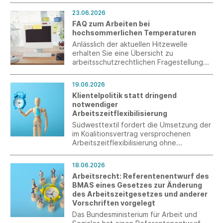
der jetzt – gut ein halbes Jahr vor
23.06.2026
Inkrafttreten – erfolgten Veröffentlichung
FAQ zum Arbeiten bei
im Amtsblatt haben die
hochsommerlichen Temperaturen
Wirtschaftsbeteiligten jetzt endlich
Rechtssicherheit.
Anlässlich der aktuellen Hitzewelle
erhalten Sie eine Übersicht zu
arbeitsschutzrechtlichen Fragestellungen
zum Arbeiten bei hochsommerlichen
Temperaturen.
19.06.2026
Klientelpolitik statt dringend
notwendiger
Arbeitszeitflexibilisierung
Südwesttextil fordert die Umsetzung der
im Koalitionsvertrag versprochenen
Arbeitszeitflexibilisierung ohne
zwingende tarifvertragliche Regelung
und kritisiert zusätzliche Bürokratie durch
18.06.2026
die geplante verpflichtende
Arbeitsrecht: Referentenentwurf des
Arbeitszeiterfassung.
BMAS eines Gesetzes zur Änderung
des Arbeitszeitgesetzes und anderer
Vorschriften vorgelegt
Das Bundesministerium für Arbeit und