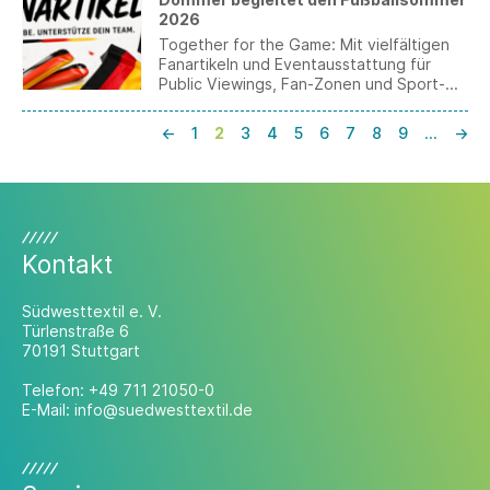
2026
Together for the Game: Mit vielfältigen
Fanartikeln und Eventausstattung für
Public Viewings, Fan-Zonen und Sport-
Events schafft Dommer die passende
Kulisse für die Fußballweltmeisterschaft
←
1
2
3
4
5
6
7
8
9
…
→
2026.
Kontakt
Südwesttextil e. V.
Türlenstraße 6
70191 Stuttgart
Telefon:
+49 711 21050-0
E-Mail:
info@suedwesttextil.de