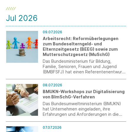
Jul 2026
09.07.2026
Arbeitsrecht: Reformüberlegungen
zum Bundeselterngeld- und
Elternzeitgesetz (BEEG) sowie zum
Mutterschutzgesetz (MuSchG)
Das Bundesministerium für Bildung,
Familie, Senioren, Frauen und Jugend
(BMBFSFJ) hat einen Referentenentwurf
für ein Gesetz zur Änderung des
Bundeselterngeld- und
08.07.2026
Elternzeitgesetzes (BEEG) sowie des
BMUKN-Workshops zur Digitalisierung
Mutterschutzgesetzes (MuSchG)
von BImSchG-Verfahren
vorgelegt.
Das Bundesumweltministerium (BMUKN)
hat Unternehmen eingeladen, ihre
Erfahrungen und Anforderungen in die
Entwicklung einer zukünftigen BImSchG-
Plattform einzubringen.
07.07.2026