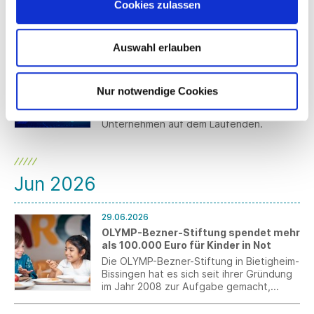
Cookies zulassen
findet die internationale Fachmesse
Africa Sourcing and Fashion Week (ASFW)
in Addis Abeba, Äthiopien statt.
Auswahl erlauben
Anmeldungen für den German Pavilion
01.07.2026
sind bis zum 3. August möglich.
Südwesttextil-Fördermittelupdate –
Juli 2026
Nur notwendige Cookies
Wir halten Sie monatlich über passende
Förderprogramme und Zuschüsse für
Unternehmen auf dem Laufenden.
Jun 2026
29.06.2026
OLYMP-Bezner-Stiftung spendet mehr
als 100.000 Euro für Kinder in Not
Die OLYMP-Bezner-Stiftung in Bietigheim-
Bissingen hat es sich seit ihrer Gründung
im Jahr 2008 zur Aufgabe gemacht,
Kinder und Jugendliche weltweit in den
Bereichen Erziehung, Gesundheit und