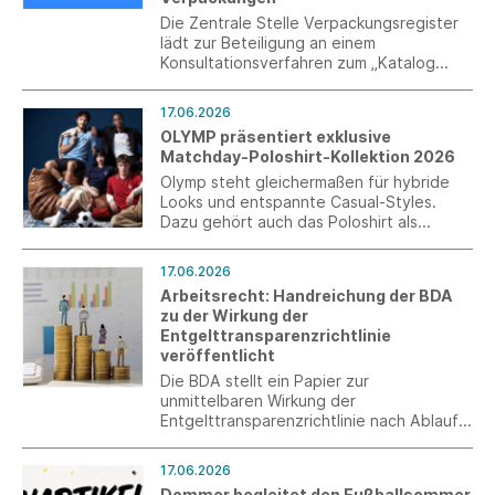
Die Zentrale Stelle Verpackungsregister
lädt zur Beteiligung an einem
Konsultationsverfahren zum „Katalog
systembeteiligungspflichtiger
Verpackungen“ ein. Das Verfahren läuft
17.06.2026
bis zum 10. Juli 2026.
OLYMP präsentiert exklusive
Matchday-Poloshirt-Kollektion 2026
Olymp steht gleichermaßen für hybride
Looks und entspannte Casual-Styles.
Dazu gehört auch das Poloshirt als
absolutes Essential der Männermode. Zur
Fußball WM ist das vielseitige Key Piece in
17.06.2026
einer limitierten Matchday-Edition
Arbeitsrecht: Handreichung der BDA
erhältlich, gemacht für lange
zu der Wirkung der
Sommerabende, gemeinsame Momente
Entgelttransparenzrichtlinie
und gepflegte Lässigkeit.
veröffentlicht
Die BDA stellt ein Papier zur
unmittelbaren Wirkung der
Entgelttransparenzrichtlinie nach Ablauf
der Umsetzungsfrist am 7. Juni 2026 zur
Verfügung.
17.06.2026
Dommer begleitet den Fußballsommer