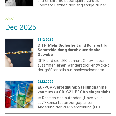
und erfüllte 90 Lebensjahre zurück:
Eberhard Bezner, der langjährige frühere
Geschäftsführer und heutige
Mitgesellschafter der OLYMP Bezner KG
sowie Mitbegründer der OLYMP-Bezner-
Stiftung feierte am 31. Dezember 2025
Dec 2025
seinen 90. Geburtstag.
31.12.2025
DITF: Mehr Sicherheit und Komfort für
Schutzkleidung durch auxetische
Gewebe
DITF und die LEKI Lenhart GmbH haben
zusammen einen Wanderstock entwickelt,
der größtenteils aus nachwachsenden
Rohstoffen besteht. Das fertige Produkt
zeigt, dass nachhaltige Materialien auch
22.12.2025
in der Outdoor-Branche eine hohe
EU-POP-Verordnung: Stellungnahme
Leistungsfähigkeit bieten.
von t+m zu C9–C21-PFCAs eingereicht
Im Rahmen der laufenden „Have your
say“-Konsultation zur geplanten
Änderung der POP-Verordnung (EU)
2019/1021 wurde eine Stellungnahme zu