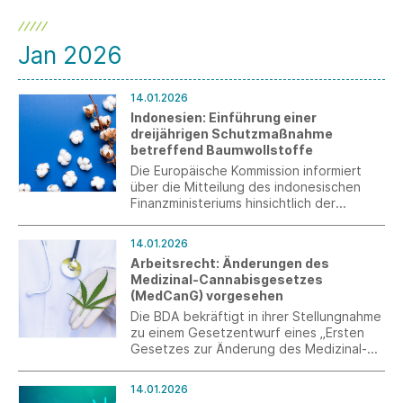
Jan 2026
14.01.2026
Indonesien: Einführung einer
dreijährigen Schutzmaßnahme
betreffend Baumwollstoffe
Die Europäische Kommission informiert
über die Mitteilung des indonesischen
Finanzministeriums hinsichtlich der
Einführung einer dreijährigen
Schutzmaßnahme zu Baumwollstoffen
14.01.2026
seit dem 10. Januar 2026.
Arbeitsrecht: Änderungen des
Medizinal-Cannabisgesetzes
(MedCanG) vorgesehen
Die BDA bekräftigt in ihrer Stellungnahme
zu einem Gesetzentwurf eines „Ersten
Gesetzes zur Änderung des Medizinal-
Cannabisgesetzes“ ihre Forderung zur
Anpassung der Regeln zur Ausstellung
14.01.2026
einer Arbeitsunfähigkeitsbescheinigung.