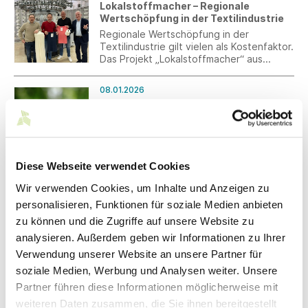
Lokalstoffmacher – Regionale
Wertschöpfung in der Textilindustrie
Regionale Wertschöpfung in der
Textilindustrie gilt vielen als Kostenfaktor.
Das Projekt „Lokalstoffmacher“ aus
Baden-Württemberg stellt diese
Annahme infrage. Drei Unternehmen
08.01.2026
haben erstmals eine vollständig regionale
CSRD-
Strickstoff-Lieferkette aufgebaut – von
Nachhaltigkeitsberichterstattung:
der Baumwollfaser bis zum veredelten
Konsultation des BMJV zu den ESRS-
Stoff. Ziel ist es, Transparenz,
Entwürfen
Planungssicherheit und neue
Absatzpotenziale für regional
Die EFRAG hat ihre Entwürfe für die
Diese Webseite verwendet Cookies
produzierte Textilien zu schaffen.
neuen
Nachhaltigkeitsberichterstattungsstandar
Wir verwenden Cookies, um Inhalte und Anzeigen zu
ds (ESRS) der EU-Kommission überreicht.
personalisieren, Funktionen für soziale Medien anbieten
Diese wird nun die EU-Mitgliedstaaten
07.01.2026
dazu anhören. Das Bundesministerium der
zu können und die Zugriffe auf unsere Website zu
Arbeitsmarkt, Arbeits- und
Justiz und für Verbraucherschutz
analysieren. Außerdem geben wir Informationen zu Ihrer
Sozialversicherungsrecht:
ermöglicht, bis zum 16. Januar 2026 zu
wesentliche Änderungen im Jahr 2026
Verwendung unserer Website an unsere Partner für
den ESRS-Entwürfen Stellung zu nehmen.
Sie erhalten Hinweise zu den
soziale Medien, Werbung und Analysen weiter. Unsere
wesentlichen Änderungen im Jahr 2026 in
Partner führen diese Informationen möglicherweise mit
den Bereichen Arbeitsmarkt sowie
weiteren Daten zusammen, die Sie ihnen bereitgestellt
Arbeits- und Sozialversicherungsrecht.