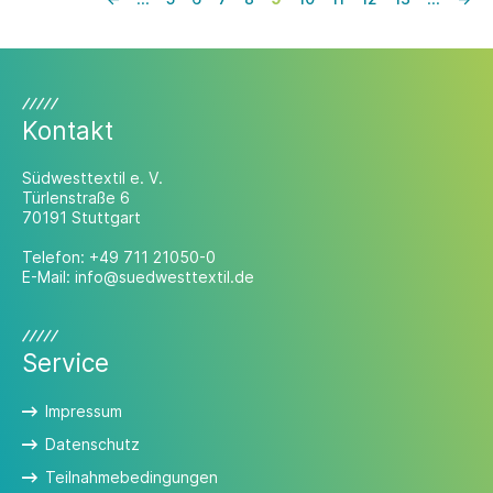
Stilgeschichte geschrieben wurde und für
ihre Handwerkskunst bekannt ist und so
auch die Mustang-DNA verknüpft. Der
Einfluss der 90er ist unverkennbar – ein
Jahrzehnt, das Musik, Mode und Attitude
neu definiert hat. Stilikonen wie Liam
Kontakt
Gallagher prägten die Straße.
Südwesttextil e. V.
Türlenstraße 6
70191 Stuttgart
Telefon:
+49 711 21050-0
E-Mail:
info@suedwesttextil.de
Service
Impressum
Datenschutz
Teilnahmebedingungen