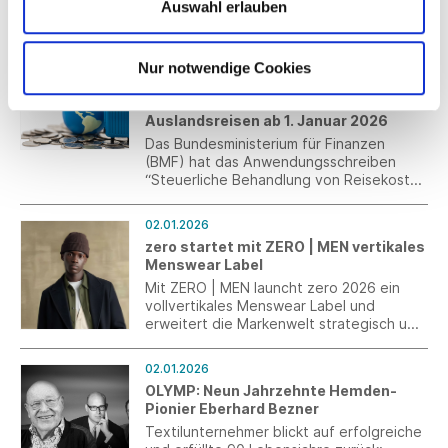
Auswahl erlauben
PFAS-Verbot. Der Rechtstext enthält
unter anderem Regelungen zu
05.01.2026
Definitionen, Ausnahmen für bestimmte
Steuerliches Reisekostenrecht:
Nur notwendige Cookies
Produktgruppen, Grenzwerte sowie
Verpflegungs- und
Übergangsfristen. Nachfolgend geben
Übernachtungspauschalen bei
wir einen Überblick über die wesentlichen
Auslandsreisen ab 1. Januar 2026
Inhalte.
Das Bundesministerium für Finanzen
(BMF) hat das Anwendungsschreiben
“Steuerliche Behandlung von Reisekosten
und Reisekostenvergütungen bei
betrieblich und beruflich veranlassten
02.01.2026
Auslandsreisen ab 1. Januar 2026“
zero startet mit ZERO | MEN vertikales
veröffentlicht.
Menswear Label
Mit ZERO | MEN launcht zero 2026 ein
vollvertikales Menswear Label und
erweitert die Markenwelt strategisch um
ein eigenständiges Herren-Segment.
02.01.2026
OLYMP: Neun Jahrzehnte Hemden-
Pionier Eberhard Bezner
Textilunternehmer blickt auf erfolgreiche