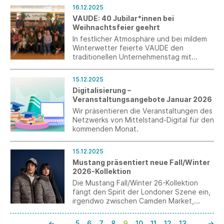
Unternehmen auf.
16.12.2025
VAUDE: 40 Jubilar*innen bei
Weihnachtsfeier geehrt
In festlicher Atmosphäre und bei mildem
Winterwetter feierte VAUDE den
traditionellen Unternehmenstag mit
anschließender Weihnachtsfeier. Im
Mittelpunkt der Feier standen auch die 40
15.12.2025
Jubilar*innen, die für insgesamt mehr als
Digitalisierung –
845 Jahre Betriebszugehörigkeit geehrt
Veranstaltungsangebote Januar 2026
wurden. Nach einem anspruchsvollen Jahr
wurde das starke Miteinander gefeiert,
Wir präsentieren die Veranstaltungen des
das VAUDE seit vielen Jahren prägt.
Netzwerks von Mittelstand-Digital für den
kommenden Monat.
15.12.2025
Mustang präsentiert neue Fall/Winter
2026-Kollektion
Die Mustang Fall/Winter 26-Kollektion
fängt den Spirit der Londoner Szene ein,
irgendwo zwischen Camden Market,
Underground Clubs und der legendären
Savile Row. Eine Straße, in der
←
…
5
6
7
8
9
10
11
12
13
…
→