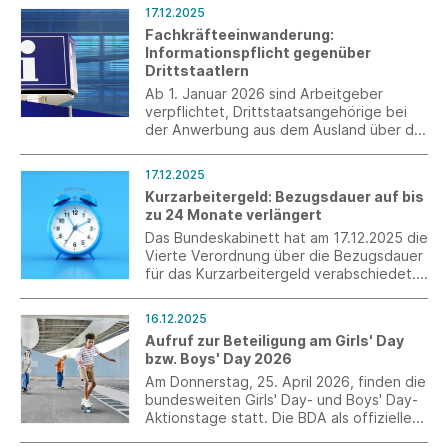
Richtlinie zur Vereinfachung der EU-
17.12.2025
Lieferkettenrichtlinie (CSDDD) und der
Fachkräfteeinwanderung:
Nachhaltigkeitsberichterstattungsrichtlini
Informationspflicht gegenüber
e (CSRD).
Drittstaatlern
Ab 1. Januar 2026 sind Arbeitgeber
verpflichtet, Drittstaatsangehörige bei
der Anwerbung aus dem Ausland über die
Möglichkeit einer unentgeltlichen
Information oder Beratung zu arbeits-
17.12.2025
und sozialrechtlichen Fragen zu
Kurzarbeitergeld: Bezugsdauer auf bis
informieren (§ 45c AufenthG).
zu 24 Monate verlängert
Das Bundeskabinett hat am 17.12.2025 die
Vierte Verordnung über die Bezugsdauer
für das Kurzarbeitergeld verabschiedet.
Die Bezugsdauer für das
Kurzarbeitergeld ist auf bis zu 24 Monate
16.12.2025
verlängert.
Aufruf zur Beteiligung am Girls' Day
bzw. Boys' Day 2026
Am Donnerstag, 25. April 2026, finden die
bundesweiten Girls' Day- und Boys' Day-
Aktionstage statt. Die BDA als offizielle
Aktionspartnerin ruft zur Beteiligung der