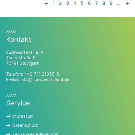
Recycling und NBC LLC entwickelt wurde.
←
1
2
3
4
5
6
7
8
9
…
→
Kontakt
Südwesttextil e. V.
Türlenstraße 6
70191 Stuttgart
Telefon:
+49 711 21050-0
E-Mail:
info@suedwesttextil.de
Service
Impressum
Datenschutz
Teilnahmebedingungen