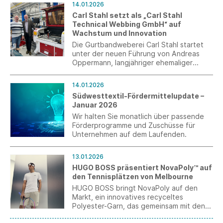
14.01.2026
Carl Stahl setzt als „Carl Stahl
Technical Webbing GmbH“ auf
Wachstum und Innovation
Die Gurtbandweberei Carl Stahl startet
unter der neuen Führung von Andreas
Oppermann, langjähriger ehemaliger
Geschäftsführender Gesellschafter der
Oppermann-Unternehmensgruppe,
14.01.2026
kraftvoll in das neue Jahr. Seit dem 1.
Südwesttextil-Fördermittelupdate –
Januar 2026 firmiert das Unternehmen als
Januar 2026
Carl Stahl Technical Webbing GmbH.
Wir halten Sie monatlich über passende
Förderprogramme und Zuschüsse für
Unternehmen auf dem Laufenden.
13.01.2026
HUGO BOSS präsentiert NovaPoly™ auf
den Tennisplätzen von Melbourne
HUGO BOSS bringt NovaPoly auf den
Markt, ein innovatives recyceltes
Polyester-Garn, das gemeinsam mit den
beiden Lieferanten Jiaren Chemical