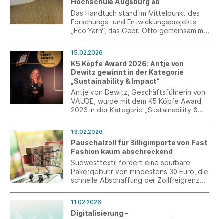
Hochschule Augsburg ab
für die kleinen und mittleren Unternehmen
bietet, nicht nur fortgeführt, sondern
Das Handtuch stand im Mittelpunkt des
zudem an den Bedarfen der baden-
Forschungs- und Entwicklungsprojekts
württembergischen Industrie
„Eco Yarn“, das Gebr. Otto gemeinsam mit
weiterentwickelt.
dem Recycling Atelier der Technischen
Hochschule Augsburg, dem Schweizer
15.02.2026
Mietwäschespezialisten Schwob AG und
K5 Köpfe Award 2026: Antje von
der eidgenössischen Weberei Weseta
Dewitz gewinnt in der Kategorie
durchgeführt hat.
„Sustainability & Impact“
Antje von Dewitz, Geschäftsführerin von
VAUDE, wurde mit dem K5 Köpfe Award
2026 in der Kategorie „Sustainability &
Impact“ ausgezeichnet. Der Award wurde
im Rahmen einer feierlichen
13.02.2026
Preisverleihung am 11. Februar in München
Pauschalzoll für Billigimporte von Fast
verliehen.
Fashion kaum abschreckend
Südwesttextil fordert eine spürbare
Paketgebühr von mindestens 30 Euro, die
schnelle Abschaffung der Zollfreigrenze,
die Verantwortung des
Wirtschaftsakteuers für
11.02.2026
Produktkonformität und als ultima ratio,
Digitalisierung –
die Möglichkeit zur Sperrung der