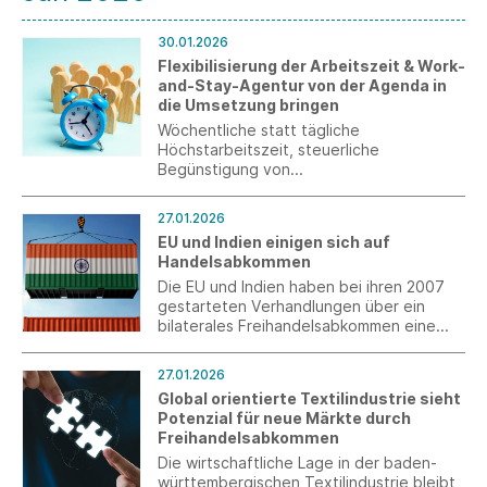
30.01.2026
Flexibilisierung der Arbeitszeit & Work-
and-Stay-Agentur von der Agenda in
die Umsetzung bringen
Wöchentliche statt tägliche
Höchstarbeitszeit, steuerliche
Begünstigung von
Überstundenzuschlägen und Prämien für
Mehrarbeit sowie Erleichterungen bei der
27.01.2026
Gewinnung von Fachkräften aus dem
EU und Indien einigen sich auf
Ausland – Südwesttextil begrüßt die in
Handelsabkommen
der nationalen Tourismusstrategie
enthaltenen Maßnahmen.
Die EU und Indien haben bei ihren 2007
gestarteten Verhandlungen über ein
bilaterales Freihandelsabkommen eine
Einigung erzielt. Der Text muss vor
seinem Inkrafttreten noch finalisiert und
27.01.2026
ratifiziert werden.
Global orientierte Textilindustrie sieht
Potenzial für neue Märkte durch
Freihandelsabkommen
Die wirtschaftliche Lage in der baden-
württembergischen Textilindustrie bleibt