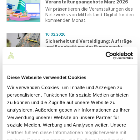
Veranstaltungsangebote März 2026
Plattform.
Wir präsentieren die Veranstaltungen des
Netzwerks von Mittelstand-Digital für den
kommenden Monat.
10.02.2026
Sicherheit und Verteidigung: Aufträge
und Beschaffung der Bundeswehr
Zum 30. Januar 2026 hat die Bundeswehr
die neue Informationsseite „Aufträge und
Beschaffung der Bundeswehr: Rüstung,
Güter und Infrastruktur im Überblick“
eingerichtet. Diese Seite richtet sich an
Diese Webseite verwendet Cookies
09.02.2026
Unternehmen, die Vertragspartner der
Prof. Dr.-Ing. Stephan Schenkel wird
Wir verwenden Cookies, um Inhalte und Anzeigen zu
Bundeswehr werden möchten.
neuer Rektor der Hochschule
personalisieren, Funktionen für soziale Medien anbieten
Albstadt-Sigmaringen
zu können und die Zugriffe auf unsere Website zu
Der Senat und der Hochschulrat der
analysieren. Außerdem geben wir Informationen zu Ihrer
Hochschule Albstadt-Sigmaringen haben
Prof. Dr.-Ing. Stephan Schenkel zum
Verwendung unserer Website an unsere Partner für
neuen Rektor gewählt.
soziale Medien, Werbung und Analysen weiter. Unsere
09.02.2026
Partner führen diese Informationen möglicherweise mit
Landtagswahl 2026: Struktur zeigen
weiteren Daten zusammen, die Sie ihnen bereitgestellt