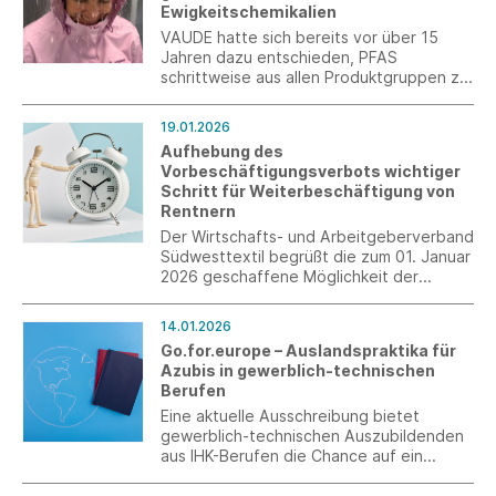
Ewigkeitschemikalien
Zweigart & Sawitzki GmbH & Co. KG.
VAUDE hatte sich bereits vor über 15
Jahren dazu entschieden, PFAS
schrittweise aus allen Produktgruppen zu
verbannen. Mit der Sommerkollektion
2025 ist dieser Transformationsprozess
19.01.2026
abgeschlossen, sodass VAUDE jetzt
Aufhebung des
vollständig auf PFAS verzichtet.
Vorbeschäftigungsverbots wichtiger
Schritt für Weiterbeschäftigung von
Rentnern
Der Wirtschafts- und Arbeitgeberverband
Südwesttextil begrüßt die zum 01. Januar
2026 geschaffene Möglichkeit der
sachgrundlosen Befristung von
Regelaltersrentnern, sieht aber Potenzial
14.01.2026
für weitere Erleichterungen.
Go.for.europe – Auslandspraktika für
Azubis in gewerblich-technischen
Berufen
Eine aktuelle Ausschreibung bietet
gewerblich-technischen Auszubildenden
aus IHK-Berufen die Chance auf ein
Auslandspraktikum. Die Bewerbungsfrist
ist der 1. März 2026.