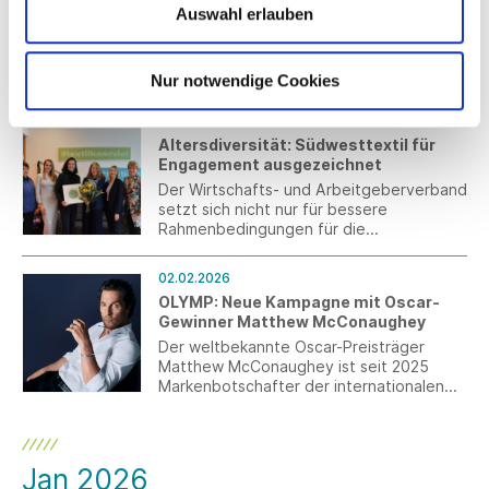
Februar 2026
Auswahl erlauben
Wir halten Sie monatlich über passende
Förderprogramme und Zuschüsse für
Unternehmen auf dem Laufenden.
Nur notwendige Cookies
03.02.2026
Altersdiversität: Südwesttextil für
Engagement ausgezeichnet
Der Wirtschafts- und Arbeitgeberverband
setzt sich nicht nur für bessere
Rahmenbedingungen für die
Weiterbeschäftigung von Rentnern und
Qualifizierungen über alle Altersstufen
02.02.2026
ein, sondern lebt auch im eigenen Team
OLYMP: Neue Kampagne mit Oscar-
die Generationenvielfalt.
Gewinner Matthew McConaughey
Der weltbekannte Oscar-Preisträger
Matthew McConaughey ist seit 2025
Markenbotschafter der internationalen
Männermodemarke OLYMP. Diese
einzigartige Zusammenarbeit markiert
jetzt den Auftakt zur neuen Werbephase
2026.
Jan 2026