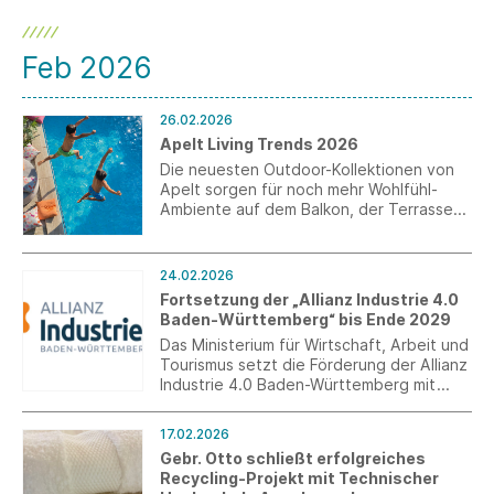
Feb 2026
26.02.2026
Apelt Living Trends 2026
Die neuesten Outdoor-Kollektionen von
Apelt sorgen für noch mehr Wohlfühl-
Ambiente auf dem Balkon, der Terrasse
oder im Garten und sorgen mit ihren
fantastischen technischen Eigenschaften
für einen unvergeßlichen Sommer im
24.02.2026
Freien.
Fortsetzung der „Allianz Industrie 4.0
Baden-Württemberg“ bis Ende 2029
Das Ministerium für Wirtschaft, Arbeit und
Tourismus setzt die Förderung der Allianz
Industrie 4.0 Baden-Württemberg mit
rund 3,85 Millionen Euro fort. Die dritte
Förderphase läuft bis Ende 2029. Damit
17.02.2026
wird die erfolgreiche Arbeit der Allianz
Gebr. Otto schließt erfolgreiches
Industrie 4.0, die als Impulsgeberin und als
Recycling-Projekt mit Technischer
Plattform Orientierung und konkrete Hilfe