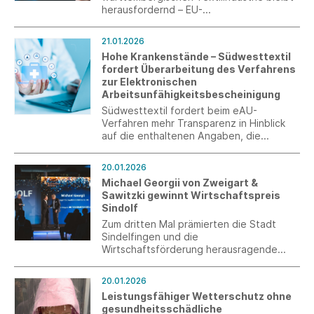
herausfordernd – EU-
Freihandelsabkommen könnten wichtige
Wachstumsimpulse bewirken und sollten
21.01.2026
nicht ausgebremst werden.
Hohe Krankenstände – Südwesttextil
fordert Überarbeitung des Verfahrens
zur Elektronischen
Arbeitsunfähigkeitsbescheinigung
Südwesttextil fordert beim eAU-
Verfahren mehr Transparenz in Hinblick
auf die enthaltenen Angaben, die
Schaffung einer zusätzlichen Möglichkeit
mittels eines „Push-Verfahrens“ für
20.01.2026
Arbeitgeber sowie die Vereinheitlichung
Michael Georgii von Zweigart &
für gesetzlich und privat Versicherte.
Sawitzki gewinnt Wirtschaftspreis
Sindolf
Zum dritten Mal prämierten die Stadt
Sindelfingen und die
Wirtschaftsförderung herausragende
Leistungen von ortsansässigen
Unternehmerinnen und Unternehmern,
20.01.2026
Start-ups und jungen Talenten mit dem
Leistungsfähiger Wetterschutz ohne
Wirtschaftspreis „Sindolf“. Unternehmer
gesundheitsschädliche
des Jahres wurde Michael Georgii von