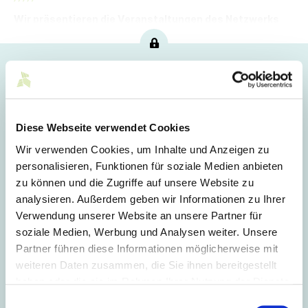
Wir präsentieren die Veranstaltungen des Netzwerks
von Mittelstand-Digital für den kommenden Monat.
Hoppla!
Dieser Artikel ist nur für Mitglieder sichtbar.
Diese Webseite verwendet Cookies
Wir verwenden Cookies, um Inhalte und Anzeigen zu
Login
personalisieren, Funktionen für soziale Medien anbieten
zu können und die Zugriffe auf unsere Website zu
E-Mail
analysieren. Außerdem geben wir Informationen zu Ihrer
Verwendung unserer Website an unsere Partner für
soziale Medien, Werbung und Analysen weiter. Unsere
Passwort
Partner führen diese Informationen möglicherweise mit
weiteren Daten zusammen, die Sie ihnen bereitgestellt
haben oder die sie im Rahmen Ihrer Nutzung der Dienste
Eingeloggt bleiben
gesammelt haben.
Einwilligungsauswahl