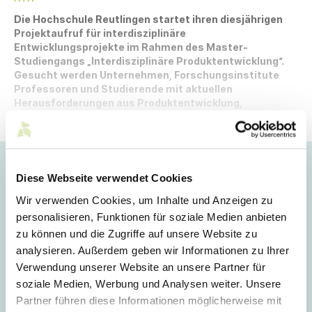
Die Hochschule Reutlingen startet ihren diesjährigen
Projektaufruf für interdisziplinäre
Entwicklungsprojekte im Rahmen des Master-
Studiengangs „Interdisziplinäre Produktentwicklung“.
Gesucht werden Unternehmen, Forschungsinstitute
Professoren und Studierende mit aktuellen
Herausforderungen aus Produktentwicklung,
Materialforschung, Nachhaltigkeit, Digitalisierung oder
verwandten Bereichen.
Hoppla!
Diese Webseite verwendet Cookies
Dieser Artikel ist nur für Mitglieder sichtbar.
Wir verwenden Cookies, um Inhalte und Anzeigen zu
personalisieren, Funktionen für soziale Medien anbieten
zu können und die Zugriffe auf unsere Website zu
analysieren. Außerdem geben wir Informationen zu Ihrer
Login
Verwendung unserer Website an unsere Partner für
soziale Medien, Werbung und Analysen weiter. Unsere
E-Mail
Partner führen diese Informationen möglicherweise mit