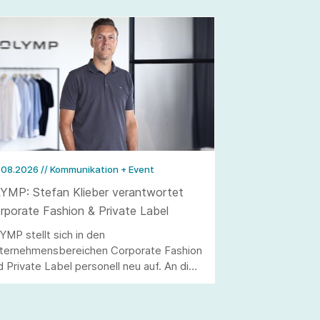
.08.2026
// Kommunikation + Event
YMP: Stefan Klieber verantwortet
rporate Fashion & Private Label
YMP stellt sich in den
ternehmensbereichen Corporate Fashion
d Private Label personell neu auf. An die
elle von Andreas Telahr rückt der
rtriebsprofi Stefan Klieber, der künftig
e Geschäftseinheiten Corporate Fashion