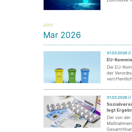
Mar 2026
31.03.2026
//
EU-Kommiss
Die EU-Komm
der Verordn
veröffentlich
31.03.2026
//
Sozialvers
legt Ergeb
Der von der
Maßnahmenka
Gesamtfinan