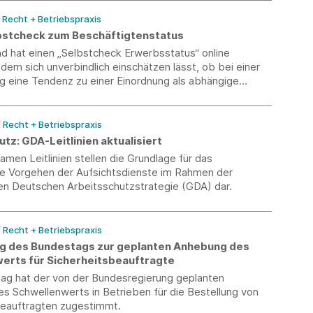
/ Recht + Betriebspraxis
bstcheck zum Beschäftigtenstatus
d hat einen „Selbstcheck Erwerbsstatus“ online
t dem sich unverbindlich einschätzen lässt, ob bei einer
g eine Tendenz zu einer Einordnung als abhängige
ng oder selbstständige Tätigkeit besteht.
/ Recht + Betriebspraxis
tz: GDA-Leitlinien aktualisiert
men Leitlinien stellen die Grundlage für das
 Vorgehen der Aufsichtsdienste im Rahmen der
 Deutschen Arbeitsschutzstrategie (GDA) dar.
/ Recht + Betriebspraxis
 des Bundestags zur geplanten Anhebung des
erts für Sicherheitsbeauftragte
ag hat der von der Bundesregierung geplanten
s Schwellenwerts in Betrieben für die Bestellung von
beauftragten zugestimmt.