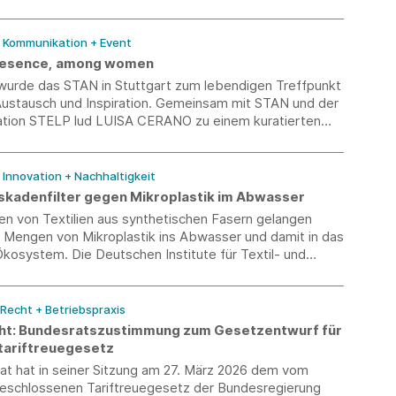
as Jahr 2030.
/ Kommunikation + Event
presence, among women
wurde das STAN in Stuttgart zum lebendigen Treffpunkt
 Austausch und Inspiration. Gemeinsam mit STAN und der
sation STELP lud LUISA CERANO zu einem kuratierten
das Mode, Mindfulness und Community miteinander
/ Innovation + Nachhaltigkeit
askadenfilter gegen Mikroplastik im Abwasser
n von Textilien aus synthetischen Fasern gelangen
Mengen von Mikroplastik ins Abwasser und damit in das
kosystem. Die Deutschen Institute für Textil- und
ung Denkendorf haben dafür einen textilbasierten
er entwickelt.
 Recht + Betriebspraxis
ht: Bundesratszustimmung zum Gesetzentwurf für
tariftreuegesetz
at hat in seiner Sitzung am 27. März 2026 dem vom
eschlossenen Tariftreuegesetz der Bundesregierung