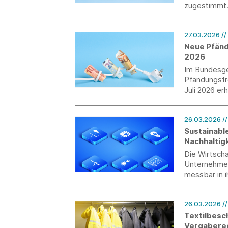
zugestimmt
27.03.2026
//
Neue Pfänd
2026
Im Bundesge
Pfändungsfr
Juli 2026 er
Arbeitsein
26.03.2026
/
Sustainabl
Nachhaltig
Die Wirtsch
Unternehmen 
messbar in i
Impact Award
Unternehmen
26.03.2026
/
Bereichen U
Unternehme
Textilbesc
Vergabere