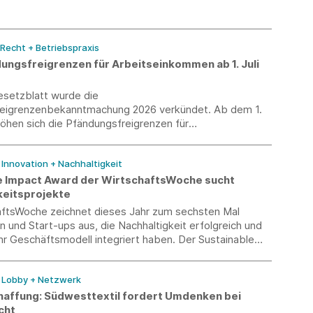
.
 Recht + Betriebspraxis
ungsfreigrenzen für Arbeitseinkommen ab 1. Juli
setzblatt wurde die
eigrenzenbekanntmachung 2026 verkündet. Ab dem 1.
höhen sich die Pfändungsfreigrenzen für
kommen.
/ Innovation + Nachhaltigkeit
e Impact Award der WirtschaftsWoche sucht
keitsprojekte
aftsWoche zeichnet dieses Jahr zum sechsten Mal
und Start-ups aus, die Nachhaltigkeit erfolgreich und
hr Geschäftsmodell integriert haben. Der Sustainable
 richtet sich gezielt auch an kleine und mittlere
 in Deutschland und würdigt Best Practices in den
/ Lobby + Netzwerk
mwelt, Soziales und verantwortungsvolle
nsführung.
haffung: Südwesttextil fordert Umdenken bei
cht