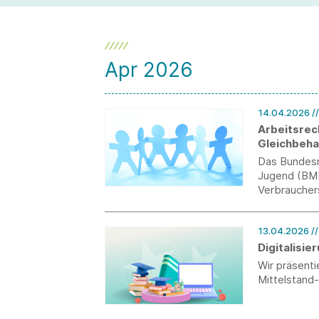
Apr 2026
14.04.2026
/
Arbeitsrec
Gleichbeha
Das Bundesmi
Jugend (BMB
Verbraucher
vorgelegt, 
sollen (Arti
13.04.2026
/
mit dem AG
Digitalisi
Wir präsent
Mittelstand