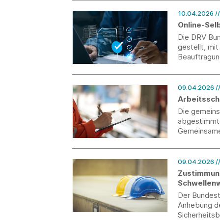
10.04.2026
/
Online-Sel
Die DRV Bun
gestellt, mi
Beauftragun
Beschäftigu
09.04.2026
/
Arbeitsschu
Die gemeinsa
abgestimmte
Gemeinsamen
09.04.2026
/
Zustimmung
Schwellenw
Der Bundest
Anhebung de
Sicherheits