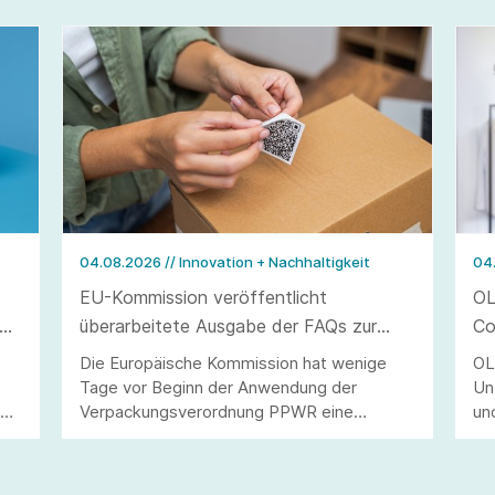
04.08.2026
// Innovation + Nachhaltigkeit
04
EU-Kommission veröffentlicht
OL
überarbeitete Ausgabe der FAQs zur
Co
Verpackungsverordnung PPWR
Die Europäische Kommission hat wenige
OL
Tage vor Beginn der Anwendung der
Un
40
Verpackungsverordnung PPWR eine
un
überarbeitete Ausgabe ihrer FAQs
St
veröffentlicht.
Ve
di