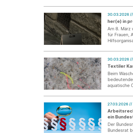
Mrd. € für d
30.03.2026
/
her(e) in 
Am 8. März 
für Frauen,
Hilfsorgani
Event ein, 
verband.
30.03.2026
/
Textiler K
Beim Wasche
bedeutende 
aquatische Ö
Faserforsch
Kaskadenfilt
27.03.2026
//
Arbeitsrec
ein Bundes
Der Bundesr
Bundesrat b