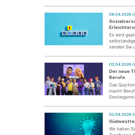
08.04.2026
/
Sozialvers
Erleichter
Selbststän
Es wird gepl
selbständige
senden Sie u
02.04.2026
/
Der neue TE
Berufe
Das Quizfor
macht Berufs
Einstiegsmög
02.04.2026
/
Südwesttex
Wir halten 
Zuschüsse f