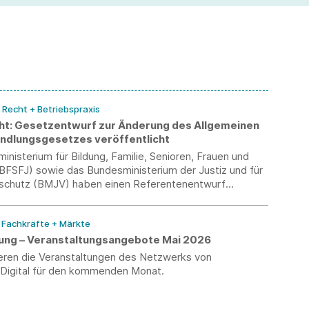
un
ve
/ Recht + Betriebspraxis
ht: Gesetzentwurf zur Änderung des Allgemeinen
ndlungsgesetzes veröffentlicht
nisterium für Bildung, Familie, Senioren, Frauen und
FSFJ) sowie das Bundesministerium der Justiz und für
schutz (BMJV) haben einen Referentenentwurf
mit dem unterschiedliche Gesetze geändert werden
kelgesetz). Unter Artikel 1 befassen sich die Ministerien
/ Fachkräfte + Märkte
G.
erung – Veranstaltungsangebote Mai 2026
ieren die Veranstaltungen des Netzwerks von
-Digital für den kommenden Monat.