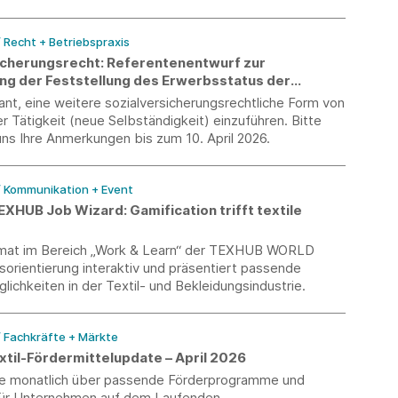
/ Recht + Betriebspraxis
icherungsrecht: Referentenentwurf zur
ung der Feststellung des Erwerbsstatus der
digkeit
ant, eine weitere sozialversicherungsrechtliche Form von
r Tätigkeit (neue Selbständigkeit) einzuführen. Bitte
ns Ihre Anmerkungen bis zum 10. April 2026.
/ Kommunikation + Event
XHUB Job Wizard: Gamification trifft textile
mat im Bereich „Work & Learn“ der TEXHUB WORLD
orientierung interaktiv und präsentiert passende
lichkeiten in der Textil- und Bekleidungsindustrie.
/ Fachkräfte + Märkte
til-Fördermittelupdate – April 2026
Sie monatlich über passende Förderprogramme und
ür Unternehmen auf dem Laufenden.