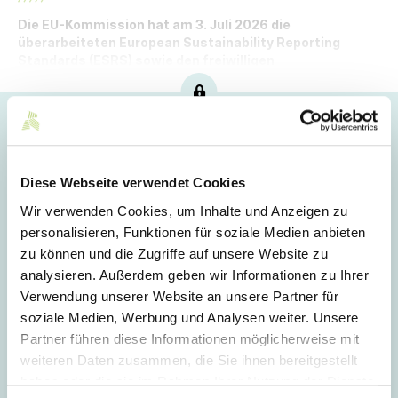
Die EU-Kommission hat am 3. Juli 2026 die
überarbeiteten European Sustainability Reporting
Standards (ESRS) sowie den freiwilligen
Nachhaltigkeitsberichtsstandard (VS) verabschiedet.
Hoppla!
Dieser Artikel ist nur für Mitglieder sichtbar.
Diese Webseite verwendet Cookies
Wir verwenden Cookies, um Inhalte und Anzeigen zu
personalisieren, Funktionen für soziale Medien anbieten
Login
zu können und die Zugriffe auf unsere Website zu
analysieren. Außerdem geben wir Informationen zu Ihrer
E-Mail
Verwendung unserer Website an unsere Partner für
soziale Medien, Werbung und Analysen weiter. Unsere
Partner führen diese Informationen möglicherweise mit
Passwort
weiteren Daten zusammen, die Sie ihnen bereitgestellt
haben oder die sie im Rahmen Ihrer Nutzung der Dienste