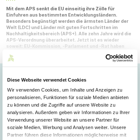
Mit dem APS senkt die EU einseitig ihre Zölle für
Einfuhren aus bestimmten Entwicklungsländern.
Besonders begünstigt werden die ärmsten Länder der
Welt (LDC) und Länder mit guten Fortschritten im
Nachhaltigkeitsbereich (APS+). Alle zehn Jahre wird die
APS-Verordnung überarbeitet. Jetzt ist es wieder
soweit: EU-Kommission, -Parlament und -Rat haben
sich nach langen Beratungen endlich auf eine
gemeinsame Linie verständigt.
Hoppla!
Diese Webseite verwendet Cookies
Dieser Artikel ist nur für Mitglieder sichtbar.
Wir verwenden Cookies, um Inhalte und Anzeigen zu
personalisieren, Funktionen für soziale Medien anbieten
zu können und die Zugriffe auf unsere Website zu
analysieren. Außerdem geben wir Informationen zu Ihrer
Login
Verwendung unserer Website an unsere Partner für
soziale Medien, Werbung und Analysen weiter. Unsere
E-Mail
Partner führen diese Informationen möglicherweise mit