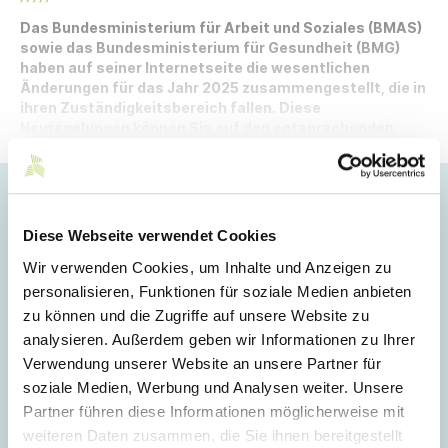
Das Bundesministerium für Arbeit und Soziales (BMAS)
sowie das Bundesministerium für Gesundheit (BMG)
haben auf seiner Internetseite die wesentlichen
Änderungen für das Jahr 2025 zusammengestellt, die in
ihren Zuständigkeitsbereich fallen. Diese
Neuregelungen können Sie auf den entsprechenden
Internetseiten abrufen.
Hoppla!
Diese Webseite verwendet Cookies
Dieser Artikel ist nur für Mitglieder sichtbar.
Wir verwenden Cookies, um Inhalte und Anzeigen zu
personalisieren, Funktionen für soziale Medien anbieten
zu können und die Zugriffe auf unsere Website zu
Login
analysieren. Außerdem geben wir Informationen zu Ihrer
Verwendung unserer Website an unsere Partner für
E-Mail
soziale Medien, Werbung und Analysen weiter. Unsere
Partner führen diese Informationen möglicherweise mit
weiteren Daten zusammen, die Sie ihnen bereitgestellt
Passwort