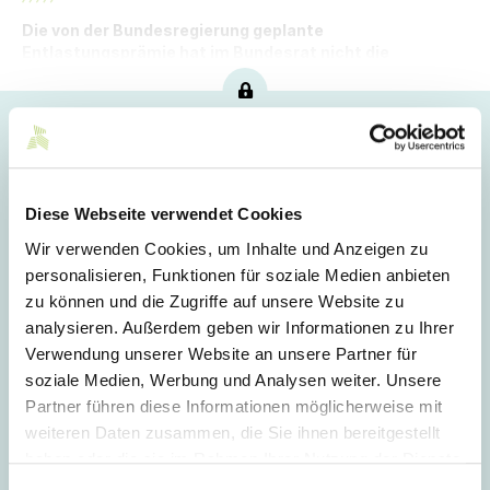
Die von der Bundesregierung geplante
Entlastungsprämie hat im Bundesrat nicht die
notwendige Mehrheit bekommen.
Hoppla!
Dieser Artikel ist nur für Mitglieder sichtbar.
Diese Webseite verwendet Cookies
Wir verwenden Cookies, um Inhalte und Anzeigen zu
Login
personalisieren, Funktionen für soziale Medien anbieten
zu können und die Zugriffe auf unsere Website zu
E-Mail
analysieren. Außerdem geben wir Informationen zu Ihrer
Verwendung unserer Website an unsere Partner für
soziale Medien, Werbung und Analysen weiter. Unsere
Passwort
Partner führen diese Informationen möglicherweise mit
weiteren Daten zusammen, die Sie ihnen bereitgestellt
haben oder die sie im Rahmen Ihrer Nutzung der Dienste
gesammelt haben.
Einwilligungsauswahl