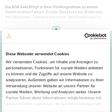
Die BDA bekräftigt in ihrer Stellungnahme zu einem
Gesetzentwurf eines „Ersten Gesetzes zur Änderung
des Medizinal-Cannabisgesetzes“ ihre Forderung zur
Anpassung der Regeln zur Ausstellung einer
Arbeitsunfähigkeitsbescheinigung.
Hoppla!
Dieser Artikel ist nur für Mitglieder sichtbar.
Diese Webseite verwendet Cookies
Wir verwenden Cookies, um Inhalte und Anzeigen zu
personalisieren, Funktionen für soziale Medien anbieten
Login
zu können und die Zugriffe auf unsere Website zu
analysieren. Außerdem geben wir Informationen zu Ihrer
E-Mail
Verwendung unserer Website an unsere Partner für
soziale Medien, Werbung und Analysen weiter. Unsere
Partner führen diese Informationen möglicherweise mit
Passwort
weiteren Daten zusammen, die Sie ihnen bereitgestellt
haben oder die sie im Rahmen Ihrer Nutzung der Dienste