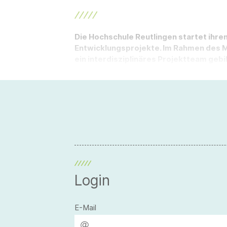
Die Hochschule Reutlingen startet ihren
Entwicklungsprojekte. Im Rahmen des 
ein interdisziplinäres Projektteam gebi
Login
E-Mail