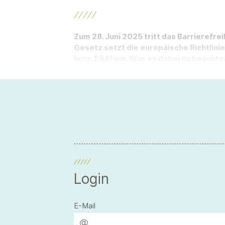
Zum 28. Juni 2025 tritt das Barrierefre
Gesetz setzt die europäische Richtlinie
kurz: EAA) um. Was es dabei zu beachten 
Login
E-Mail