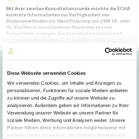
Mit ihrer zweiten Konsultationsrunde möchte die ECHA
konkrete Informationen zur Verfügbarkeit von
Analysemethoden zur Identifizierung von CMR 1A- oder
1B-Stoffen in verschiedenen Materialarten von
Babyartikeln erlangen. Die Konsultation richtet sich
vorrangig an Prüflabore (z. B. Vollzugs-, Zoll-,
unabhängige und Industrielabore).
Hoppla!
Diese Webseite verwendet Cookies
Dieser Artikel ist nur für Mitglieder sichtbar.
Wir verwenden Cookies, um Inhalte und Anzeigen zu
personalisieren, Funktionen für soziale Medien anbieten
zu können und die Zugriffe auf unsere Website zu
Login
analysieren. Außerdem geben wir Informationen zu Ihrer
Verwendung unserer Website an unsere Partner für
E-Mail
soziale Medien, Werbung und Analysen weiter. Unsere
Partner führen diese Informationen möglicherweise mit
weiteren Daten zusammen, die Sie ihnen bereitgestellt
Passwort