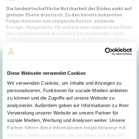
Die landwirtschaftliche Nutzbarkeit der Böden sinkt auf
globaler Ebene drastisch. Zu den bereits bekannten
Folgen kommen nun steigende Kosten, sinkende
Erträge, Hungernöte. Ob und wie eine regenerative Form
der Landwirtschaft die Lösung darstellen kann, weiß
Roland Stelzer, Geschäftsführer der Biobaumwollmarke
Cotonea.
Hoppla!
Diese Webseite verwendet Cookies
Dieser Artikel ist nur für Mitglieder sichtbar.
Wir verwenden Cookies, um Inhalte und Anzeigen zu
personalisieren, Funktionen für soziale Medien anbieten
zu können und die Zugriffe auf unsere Website zu
Login
analysieren. Außerdem geben wir Informationen zu Ihrer
Verwendung unserer Website an unsere Partner für
E-Mail
soziale Medien, Werbung und Analysen weiter. Unsere
Partner führen diese Informationen möglicherweise mit
weiteren Daten zusammen, die Sie ihnen bereitgestellt
Passwort