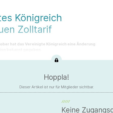
tes Königreich
uen Zolltarif
tober hat das Vereinigte Königreich eine Änderung
sion bekannt gegeben.
Hoppla!
Dieser Artikel ist nur für Mitglieder sichtbar.
Keine Zugangs