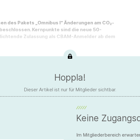
men des Pakets „Omnibus I“ Änderungen am CO₂-
schlossen. Kernpunkte sind die neue 50-
flichtende Zulassung als CBAM-Anmelder ab dem
Hoppla!
Dieser Artikel ist nur für Mitglieder sichtbar.
Keine Zugangs
Im Mitgliederbereich erwarte